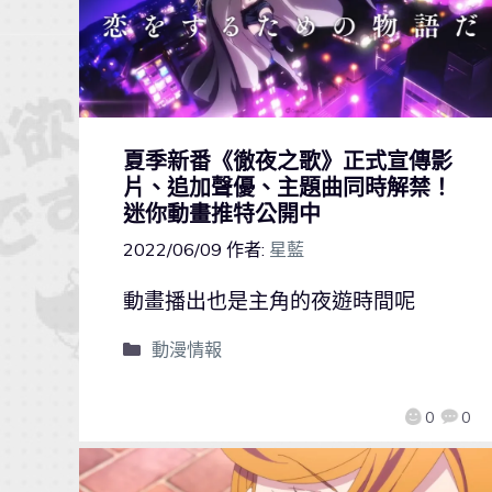
夏季新番《徹夜之歌》正式宣傳影
片、追加聲優、主題曲同時解禁！
迷你動畫推特公開中
2022/06/09
作者:
星藍
動畫播出也是主角的夜遊時間呢
動漫情報
0
0