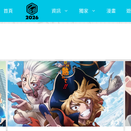
首頁
資訊
獨家
漫畫
遊