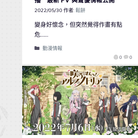
播 最新 PV 與聲優情報公開
2022/05/30
作者:
鬆餅
變身好懷念，但突然覺得作畫有點
危……
動漫情報
0
0