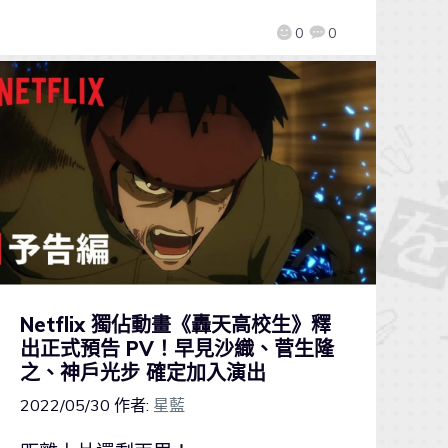
0
0
Netflix 獨佔動畫《轟天高校生》釋
出正式預告 PV！早見沙織、菅生隆
之、神戶光步 確定加入演出
2022/05/30
作者:
星藍