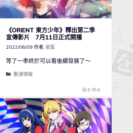
《ORIENT 東方少年》釋出第二季
宣傳影片 7月11日正式開播
2022/06/09
作者:
星藍
等了一季終於可以看後續發展了～
動漫情報
0
0