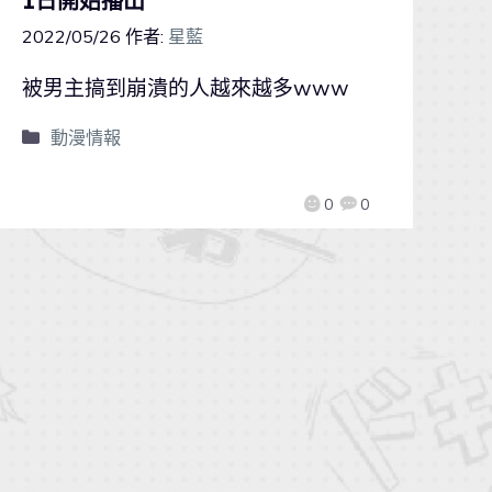
1日開始播出
2022/05/26
作者:
星藍
被男主搞到崩潰的人越來越多www
動漫情報
0
0