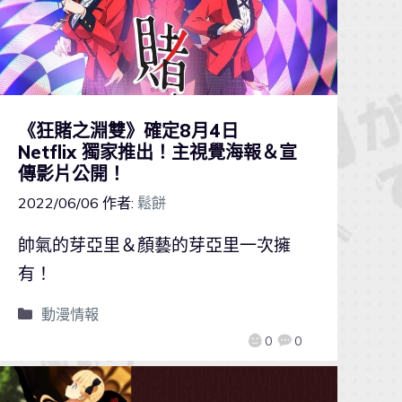
《狂賭之淵雙》確定8月4日
Netflix 獨家推出！主視覺海報＆宣
傳影片公開！
2022/06/06
作者:
鬆餅
帥氣的芽亞里＆顏藝的芽亞里一次擁
有！
動漫情報
0
0