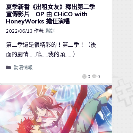
夏季新番《出租女友》釋出第二季
宣傳影片 OP 由 CHiCO with
HoneyWorks 擔任演唱
2022/06/13
作者:
鬆餅
第二季還是很精彩的！第二季！（後
面的劇情……嗚…..我的頭……）
動漫情報
0
0