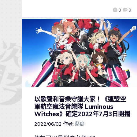
0
0
以歌聲和音樂守護大家！《連盟空
軍航空魔法音樂隊 Luminous
Witches》確定2022年7月3日開播
2022/06/02
作者:
鬆餅