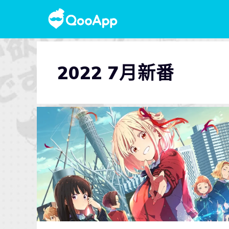
2022 7月新番