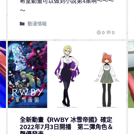
希望動畫可以做到小說第4集啊～～～
～
動漫情報
0
0
全新動畫《RWBY 冰雪帝國》確定
2022年7月3日開播 第二彈角色＆