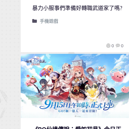
暴力小服事們準備好轉職武道家了嗎?
手機遊戲
0
0