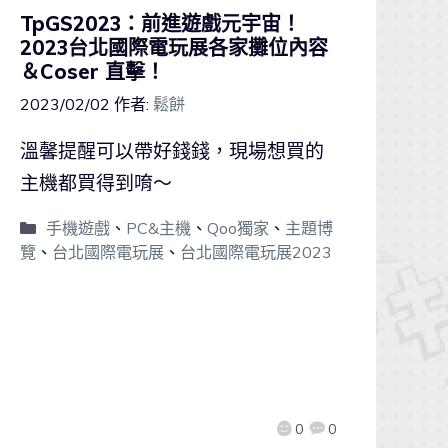
TpGS2023：前進遊戲元宇宙！
2023台北國際電玩展各家攤位內容
＆Coser 直擊！
2023/02/02
作者:
鬆餅
溫馨提醒可以帶好錢錢，現場想買的
主機都買得到唷～
手機遊戲
、
PC&主機
、
Qoo獨家
、
主題博
覽
、
台北國際電玩展
、
台北國際電玩展2023
0
0