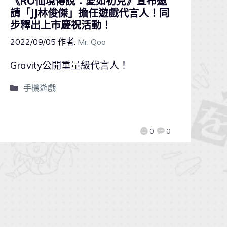
《RO仙境傳說：愛如初見》宣布邀
請「JJ林俊傑」擔任遊戲代言人！同
步釋出上市慶祝活動！
2022/09/05
作者:
Mr. Qoo
Gravity公開重量級代言人！
手機遊戲
0
0