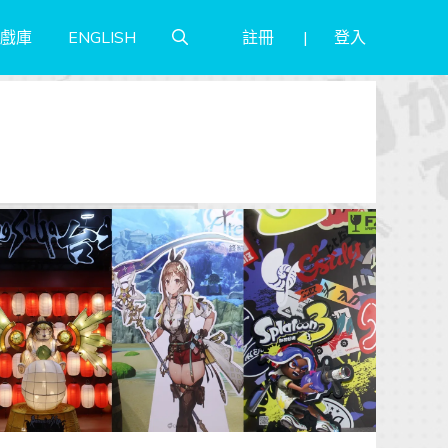
註冊
登入
戲庫
ENGLISH