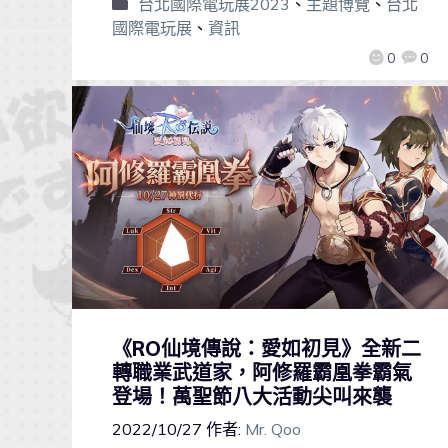
台北國際電玩展2023
、
主題博覽
、
台北
國際電玩展
、
資訊
0
0
《RO仙境傳說：愛如初見》全新二
轉職業武道家，阿修羅霸凰拳霸氣
登場！萬聖節八大活動尖叫來襲
2022/10/27
作者:
Mr. Qoo