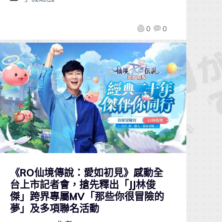
0
0
《RO仙境傳說：愛如初見》感動全
台上市記者會，搶先釋出「JJ林俊
傑」跨界專屬MV「那些你很冒險的
夢」及多項聯名活動