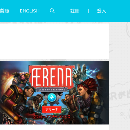
註冊
登入
戲庫
ENGLISH