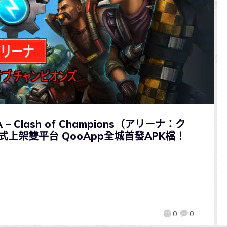
 Clash of Champions（アリーナ：ク
上架雙平台 QooApp全城首發APK檔！
0
0