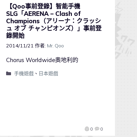
【Qoo事前登錄】智能手機
SLG「AERENA – Clash of
Champions（アリーナ：クラッシ
ュ オブ チャンピオンズ）」事前登
錄開始
2014/11/21
作者:
Mr. Qoo
Chorus Worldwide奧地利的
手機遊戲
、
日本遊戲
0
0