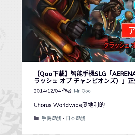
【Qoo下載】智能手機SLG「AERENA –
ラッシュ オブ チャンピオンズ）」正式
2014/12/04
作者:
Mr. Qoo
Chorus Worldwide奧地利的
手機遊戲
、
日本遊戲