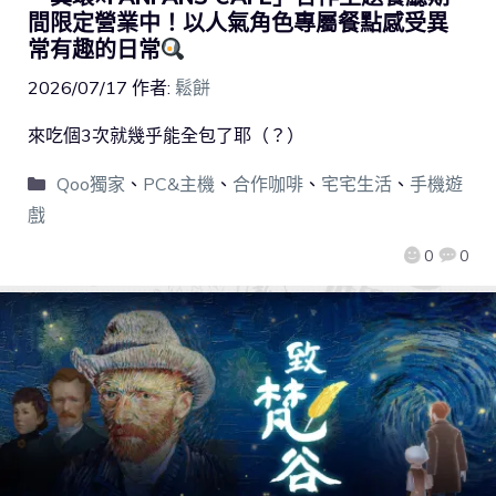
間限定營業中！以人氣角色專屬餐點感受異
常有趣的日常
2026/07/17
作者:
鬆餅
來吃個3次就幾乎能全包了耶（？）
Qoo獨家
、
PC&主機
、
合作咖啡
、
宅宅生活
、
手機遊
戲
0
0