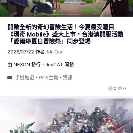
開啟全新的奇幻冒險生活！今夏最受矚目
《瑪奇 Mobile》盛大上市，台港澳開服活動
「愛爾琳夏日冒險祭」同步登場
2026/07/22
作者:
Mr. Qoo
由 NEXON 發行、devCAT 開發
手機遊戲
、
PC&主機
、
資訊
0
0