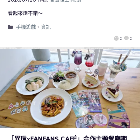
看起來還不錯～
手機遊戲
、
資訊
0
0
「異環×FANFANS CAFÉ」合作主題餐廳期