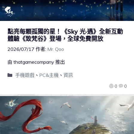
點亮每顆孤獨的星！《Sky 光·遇》全新互動
體驗《致梵谷》登場，全球免費開放
2026/07/17
作者:
Mr. Qoo
由 thatgamecompany 推出
手機遊戲
、
PC&主機
、
資訊
0
0