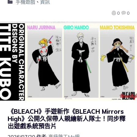
手機遊戲
、
資訊
0
0
《BLEACH》手遊新作《BLEACH Mirrors
High》公開久保帶人親繪新人隊士！同步釋
出遊戲系統預告片
2026/07/20
作者:
高級雜工Mo編