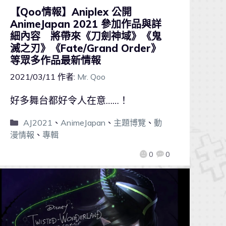
【Qoo情報】Aniplex 公開
AnimeJapan 2021 參加作品與詳
細內容 將帶來《刀劍神域》《鬼
滅之刃》《Fate/Grand Order》
等眾多作品最新情報
2021/03/11
作者:
Mr. Qoo
好多舞台都好令人在意……！
AJ2021
、
AnimeJapan
、
主題博覽
、
動
漫情報
、
專輯
0
0