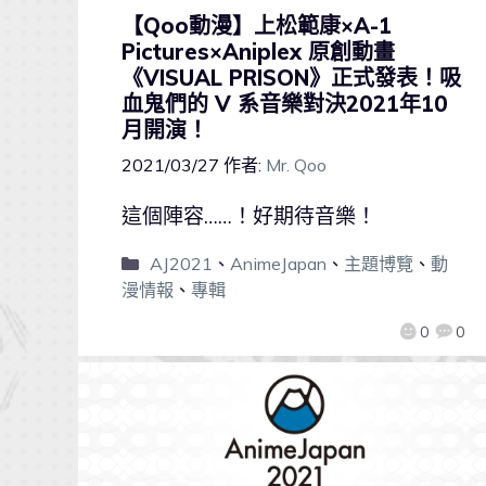
【Qoo動漫】上松範康×A-1
Pictures×Aniplex 原創動畫
《VISUAL PRISON》正式發表！吸
血鬼們的 V 系音樂對決2021年10
月開演！
2021/03/27
作者:
Mr. Qoo
這個陣容……！好期待音樂！
AJ2021
、
AnimeJapan
、
主題博覽
、
動
漫情報
、
專輯
0
0