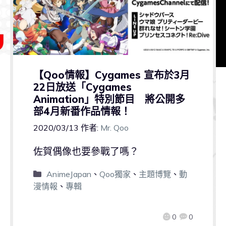
【Qoo情報】Cygames 宣布於3月
22日放送「Cygames
Animation」特別節目 將公開多
部4月新番作品情報！
2020/03/13
作者:
Mr. Qoo
佐賀偶像也要參戰了嗎？
AnimeJapan
、
Qoo獨家
、
主題博覽
、
動
漫情報
、
專輯
0
0