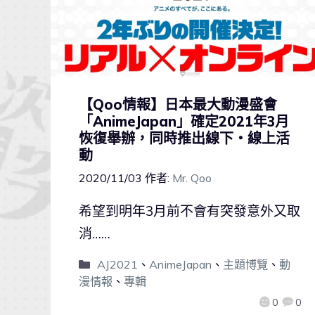
【Qoo情報】日本最大動漫盛會
「AnimeJapan」確定2021年3月
恢復舉辦，同時推出線下・線上活
動
2020/11/03
作者:
Mr. Qoo
希望到明年3月前不會有突發意外又取
消……
AJ2021
、
AnimeJapan
、
主題博覽
、
動
漫情報
、
專輯
0
0