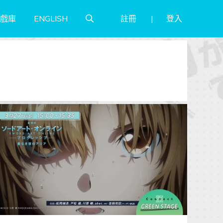
註冊
登入
戲庫
ENGLISH