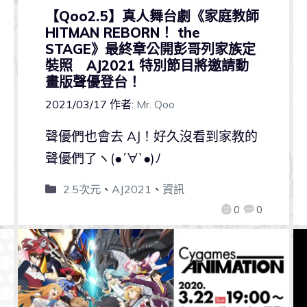
【Qoo2.5】真人舞台劇《家庭教師
HITMAN REBORN！ the
STAGE》最終章公開彭哥列家族定
裝照 AJ2021 特別節目將邀請動
畫版聲優登台！
2021/03/17
作者:
Mr. Qoo
聲優們也會去 AJ！好久沒看到家教的
聲優們了ヽ(●´∀`●)ﾉ
2.5次元
、
AJ2021
、
資訊
0
0