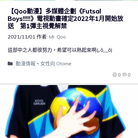
【Qoo動漫】多媒體企劃《Futsal
Boys!!!!!》電視動畫確定2022年1月開始放
送 第1彈主視覺解禁
2021/11/01
作者:
Mr. Qoo
這部中之人都很努力，希望可以熱起來啊(｡ŏ﹏ŏ)
動漫情報
、
女性向 Otome
0
0