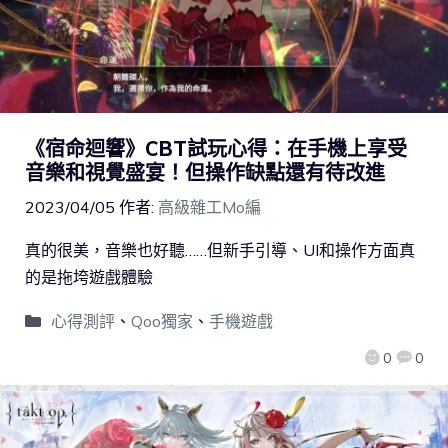
《宿命迴響》CBT試玩心得：在手機上享受
音樂和視覺盛宴！但操作缺點還有待改進
2023/04/05
作者:
高級雜工Mo編
真的很美，音樂也好聽……但新手引導、UI和操作方面真
的是拖垮遊戲體驗
心得測評
、
Qoo獨家
、
手機遊戲
0
0