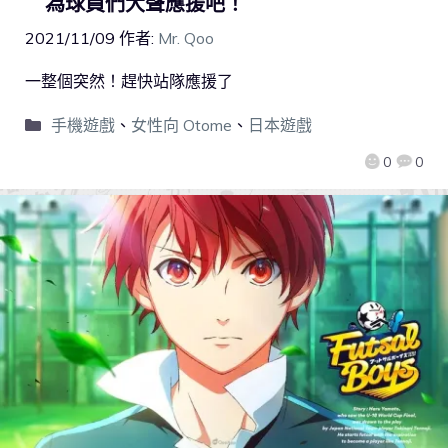
為球員們大聲應援吧！
2021/11/09
作者:
Mr. Qoo
一整個突然！趕快站隊應援了
手機遊戲
、
女性向 Otome
、
日本遊戲
0
0