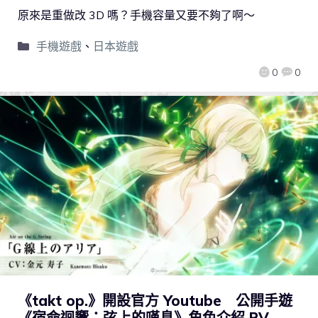
原來是重做改 3D 嗎？手機容量又要不夠了啊～
手機遊戲
、
日本遊戲
0
0
《takt op.》開設官方 Youtube 公開手遊
《宿命迴響：弦上的嘆息》角色介紹 PV