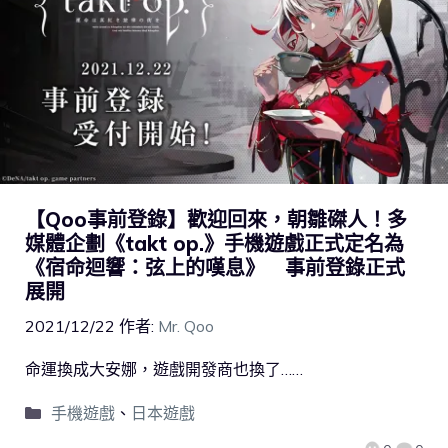
【Qoo事前登錄】歡迎回來，朝雛磔人！多
媒體企劃《takt op.》手機遊戲正式定名為
《宿命迴響：弦上的嘆息》 事前登錄正式
展開
2021/12/22
作者:
Mr. Qoo
命運換成大安娜，遊戲開發商也換了……
手機遊戲
、
日本遊戲