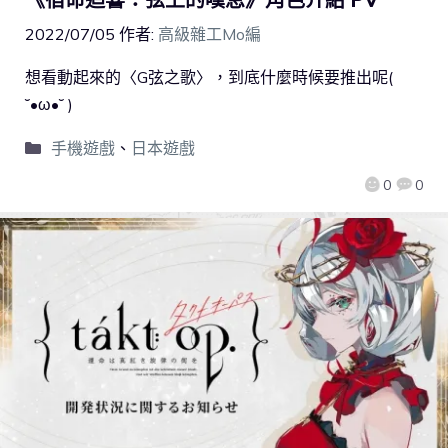
2022/07/05
作者:
高級雜工Mo編
想看動起來的〈G弦之歌〉，到底什麼時候要推出呢(
˘•ω•˘ )
手機遊戲
、
日本遊戲
0
0