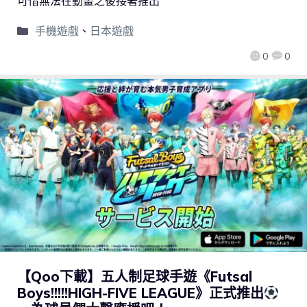
可惜無法在動畫之後接著推出
手機遊戲
、
日本遊戲
0
0
【Qoo下載】五人制足球手遊《Futsal
Boys!!!!!HIGH-FIVE LEAGUE》正式推出