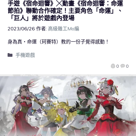
手遊《宿命迴響》╳動畫《宿命迴響：命運
節拍》聯動合作確定！主要角色「命運」、
「巨人」將於遊戲內登場
2023/06/26
作者:
高級雜工Mo編
身為真‧命運（珂賽特）教的一份子覺得感動！
手機遊戲
0
0