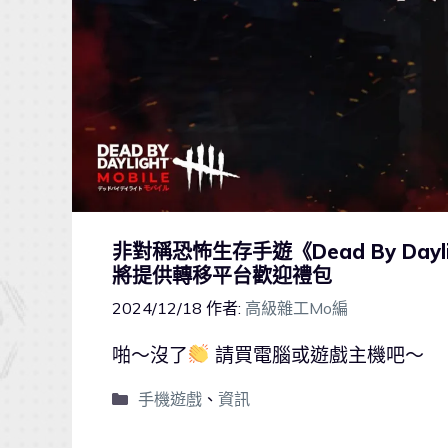
非對稱恐怖生存手遊《Dead By Dayli
將提供轉移平台歡迎禮包
2024/12/18
作者:
高級雜工Mo編
啪～沒了
請買電腦或遊戲主機吧～
手機遊戲
、
資訊