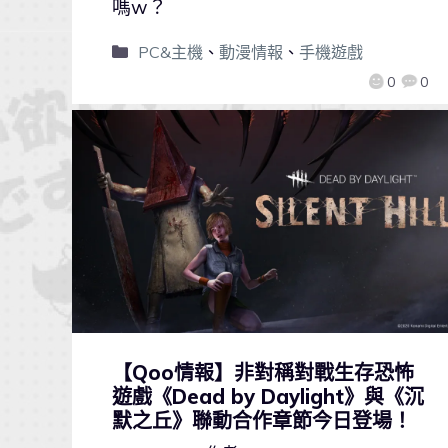
嗎w？
PC&主機
、
動漫情報
、
手機遊戲
0
0
【Qoo情報】非對稱對戰生存恐怖
遊戲《Dead by Daylight》與《沉
默之丘》聯動合作章節今日登場！