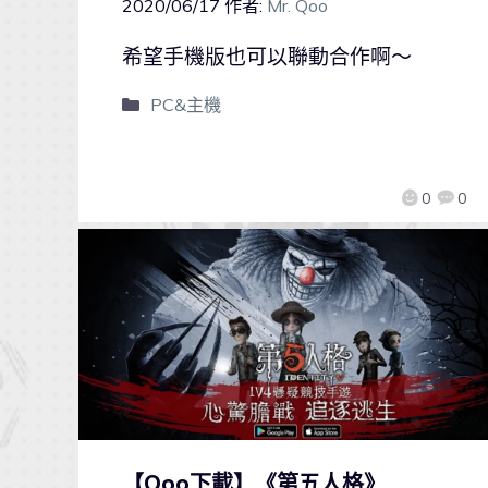
2020/06/17
作者:
Mr. Qoo
希望手機版也可以聯動合作啊～
PC&主機
0
0
【Qoo下載】《第五人格》