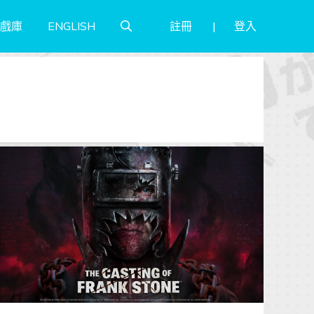
註冊
登入
戲庫
ENGLISH