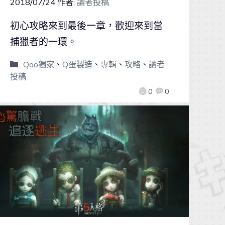
2018/07/24
作者:
讀者投稿
初心攻略來到最後一章，歡迎來到當
捕獵者的一環。
Qoo獨家
、
Q蛋製造
、
專輯
、
攻略
、
讀者
投稿
0
0