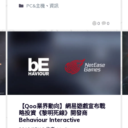
PC&主機
、
資訊
0
0
【Qoo業界動向】網易遊戲宣布戰
略投資《黎明死線》開發商
Behaviour Interactive