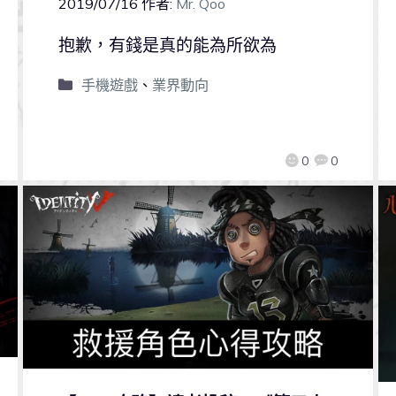
2019/07/16
作者:
Mr. Qoo
抱歉，有錢是真的能為所欲為
手機遊戲
、
業界動向
0
0