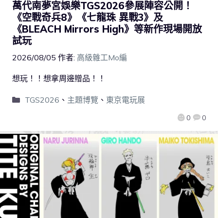
萬代南夢宮娛樂TGS2026參展陣容公開！
《空戰奇兵8》《七龍珠 異戰3》及
《BLEACH Mirrors High》等新作現場開放
試玩
2026/08/05
作者:
高級雜工Mo編
想玩！！想拿周邊贈品！！
TGS2026
、
主題博覽
、
東京電玩展
0
0