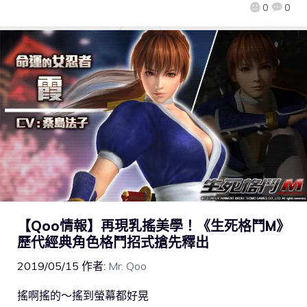
0
0
【Qoo情報】再現乳搖美學！《生死格鬥M》
歷代經典角色格鬥招式搶先釋出
2019/05/15
作者:
Mr. Qoo
搖啊搖的～搖到螢幕都好晃