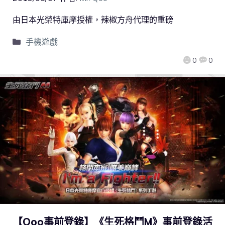
由日本光榮特庫摩授權，辣椒方舟代理的重磅
手機遊戲
0
0
【Qoo事前登錄】《生死格鬥M》事前登錄活