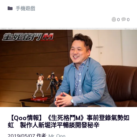
手機遊戲
0
0
【Qoo情報】《生死格鬥M》事前登錄氣勢如
虹 製作人新堀洋平暢談開發秘辛
2019/05/07
作者:
Mr. Qoo