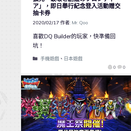
ア」，即日舉行紀念登入活動贈交
抽卡券
2020/02/17
作者:
Mr. Qoo
喜歡DQ Builder的玩家，快準備回
坑！
手機遊戲
、
日本遊戲
0
0