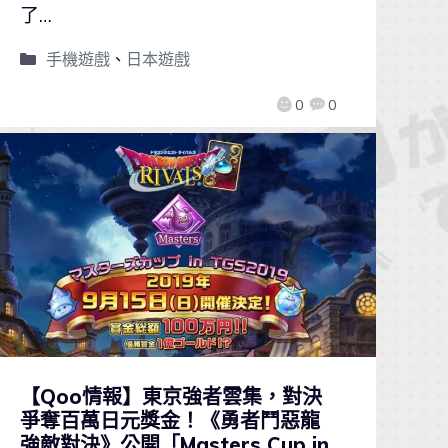
了…
手機遊戲
、
日本遊戲
0
0
【Qoo情報】東京強者雲集，對決
爭奪百萬日元獎金！《勇者鬥惡龍
強敵對決》公開「Masters Cup in