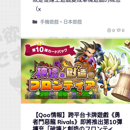
（x
手機遊戲
、
日本遊戲
0
0
【Qoo情報】跨平台卡牌遊戲《勇
者鬥惡龍 Rivals》即將推出第10彈
擴充「破壊と創造のフロンティ