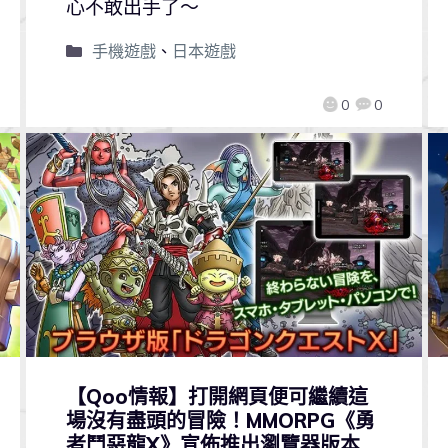
心不敢出手了～
手機遊戲
、
日本遊戲
0
0
【Qoo情報】打開網頁便可繼續這
場沒有盡頭的冒險！MMORPG《勇
者鬥惡龍X》宣佈推出瀏覽器版本