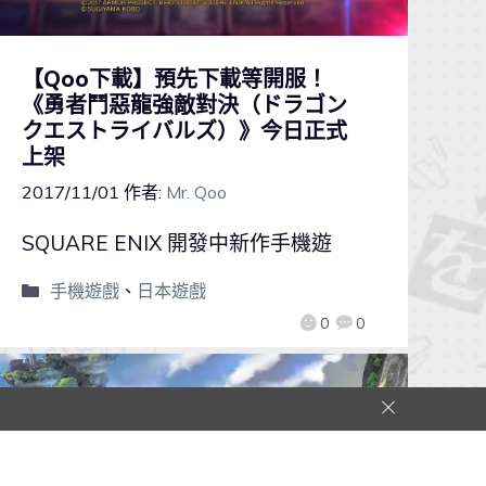
【Qoo下載】預先下載等開服！
《勇者鬥惡龍強敵對決（ドラゴン
クエストライバルズ）》今日正式
上架
2017/11/01
作者:
Mr. Qoo
SQUARE ENIX 開發中新作手機遊
手機遊戲
、
日本遊戲
0
0