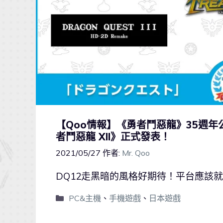
【Qoo情報】《勇者鬥惡龍》35週
者鬥惡龍 XII》正式發表！
2021/05/27
作者:
Mr. Qoo
DQ12走黑暗的風格好期待！平台應該就 PS
PC&主機
、
手機遊戲
、
日本遊戲