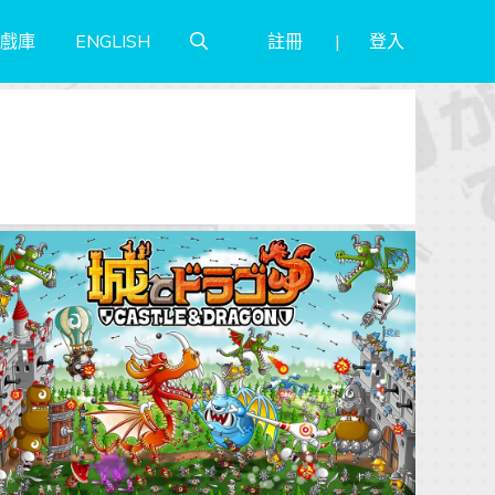
註冊
登入
戲庫
ENGLISH