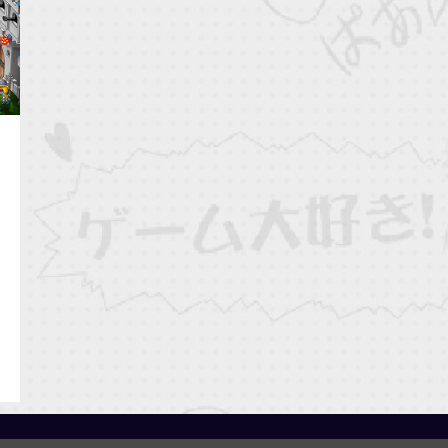
QooApp Limited © 2026