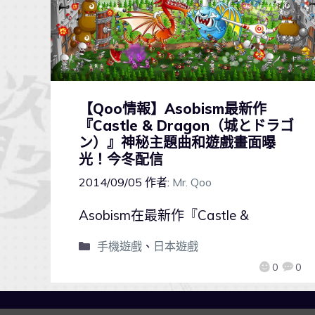
【Qoo情報】Asobism最新作
『Castle & Dragon（城とドラゴ
ン）』神秘主題曲和遊戲畫面曝
光！今冬配信
2014/09/05
作者:
Mr. Qoo
Asobism在最新作『Castle &
手機遊戲
、
日本遊戲
0
0