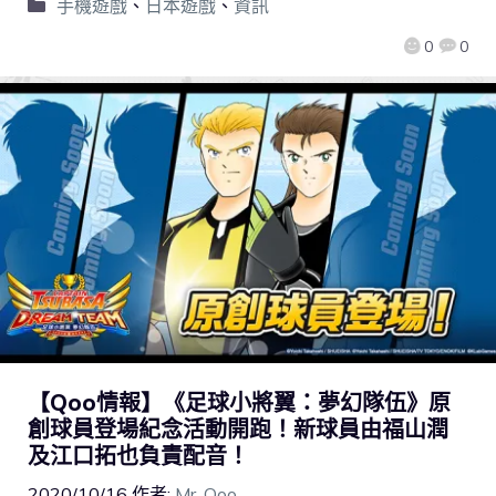
手機遊戲
、
日本遊戲
、
資訊
0
0
【Qoo情報】《足球小將翼：夢幻隊伍》原
創球員登場紀念活動開跑！新球員由福山潤
及江口拓也負責配音！
2020/10/16
作者:
Mr. Qoo