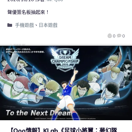
聲優簽名板抽起來！
手機遊戲
、
日本遊戲
0
0
【Qoo情報】KLab《足球小將翼：夢幻隊