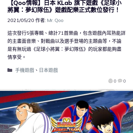
【Qoo情報】日本 KLab 旗下遊戲《足球小
將翼：夢幻隊伍》遊戲配樂正式數位發行！
2021/05/20
作者:
Mr. Qoo
這次發行5張專輯、總計71首樂曲，包含遊戲內耳熟能詳
的主畫面音樂、對戰曲以及選手登場的主題曲等，不論
是有無玩過《足球小將翼：夢幻隊伍》的玩家都能夠盡
情享受。
手機遊戲
、
日本遊戲
0
0