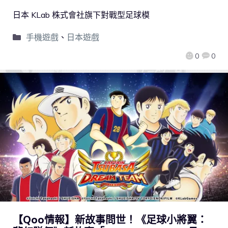
日本 KLab 株式會社旗下對戰型足球模
手機遊戲
、
日本遊戲
0
0
【Qoo情報】新故事問世！《足球小將翼：