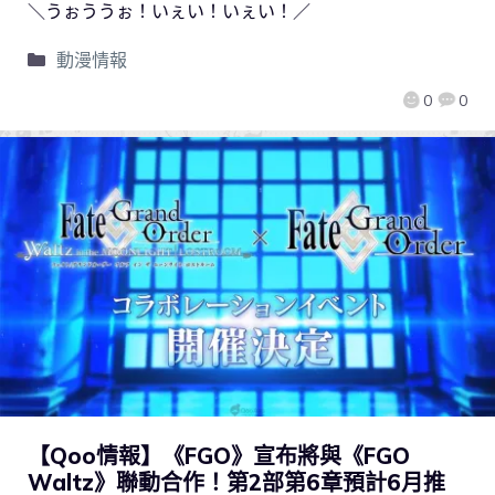
＼うぉううぉ！いぇい！いぇい！／
動漫情報
0
0
【Qoo情報】《FGO》宣布將與《FGO
Waltz》聯動合作！第2部第6章預計6月推