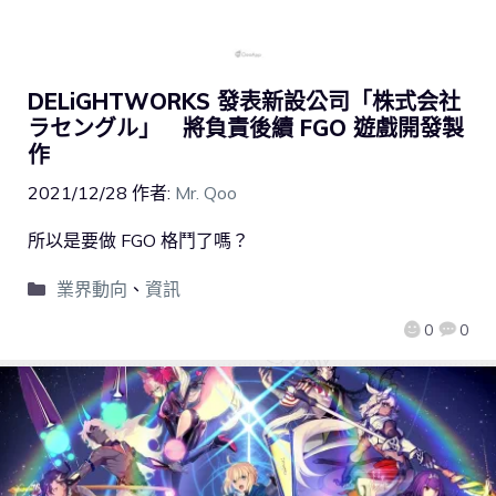
DELiGHTWORKS 發表新設公司「株式会社
ラセングル」 將負責後續 FGO 遊戲開發製
作
2021/12/28
作者:
Mr. Qoo
所以是要做 FGO 格鬥了嗎？
業界動向
、
資訊
0
0