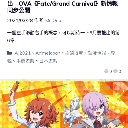
出 OVA《Fate/Grand Carnival》新情報
同步公開
2021/03/28
作者:
Mr. Qoo
一個左手聯動右手的概念，可以期待一下6月要推出的第
6章
AJ2021
、
AnimeJapan
、
主題博覽
、
動漫情報
、
專
輯
、
手機遊戲
、
日本遊戲
0
0