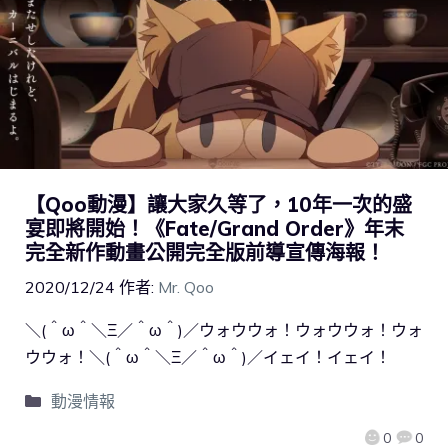
【Qoo動漫】讓大家久等了，10年一次的盛
宴即將開始！《Fate/Grand Order》年末
完全新作動畫公開完全版前導宣傳海報！
2020/12/24
作者:
Mr. Qoo
＼(＾ω＾＼Ξ／＾ω＾)／ウォウウォ！ウォウウォ！ウォ
ウウォ！＼(＾ω＾＼Ξ／＾ω＾)／イェイ！イェイ！
動漫情報
0
0