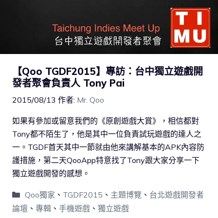
【Qoo TGDF2015】專訪：台中獨立遊戲開
發者聚會負責人 Tony Pai
2015/08/13
作者:
Mr. Qoo
如果有參加或留意我們的《原創遊戲大賞》，相信都對
Tony都不陌生了，他是其中一位負責試玩遊戲的達人之
一。TGDF首天其中一節就由他來講解基本的APK內容防
護措施，第二天QooApp特意找了Tony跟大家分享一下
獨立遊戲開發的感想。
Qoo獨家
、
TGDF2015
、
主題博覽
、
台北遊戲開發者
論壇
、
專輯
、
手機遊戲
、
獨立遊戲