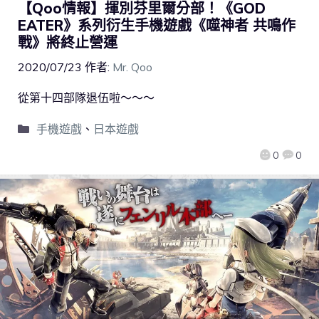
【Qoo情報】揮別芬里爾分部！《GOD
EATER》系列衍生手機遊戲《噬神者 共鳴作
戰》將終止營運
2020/07/23
作者:
Mr. Qoo
從第十四部隊退伍啦～～～
手機遊戲
、
日本遊戲
0
0