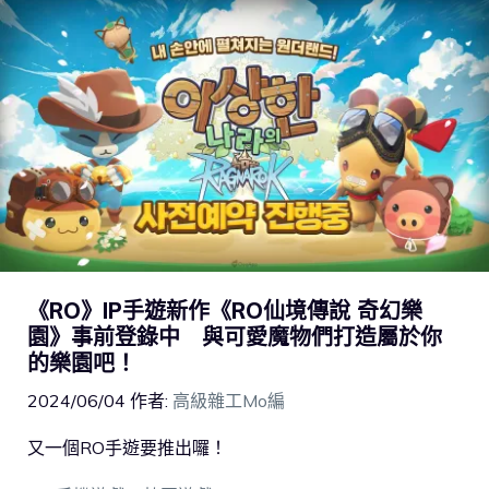
《RO》IP手遊新作《RO仙境傳說 奇幻樂
園》事前登錄中 與可愛魔物們打造屬於你
的樂園吧！
2024/06/04
作者:
高級雜工Mo編
又一個RO手遊要推出囉！