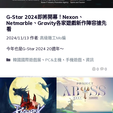
G-Star 2024即將開幕！Nexon、
Netmarble、Gravity各家遊戲新作陣容搶先
看
2024/11/13
作者:
高級雜工Mo編
今年也是G-Star 2024 20週年～
韓國國際遊戲展
、
PC&主機
、
手機遊戲
、
資訊
0
0