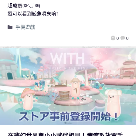
超療癒(❁´◡`❁)
還可以看到鯨魚噴泉唷?
手機遊戲
0
0
在夢幻世界與小小夥伴相見！療癒系放置手