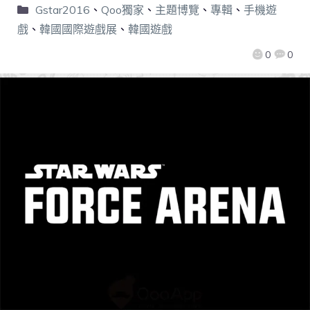
Gstar2016
、
Qoo獨家
、
主題博覽
、
專輯
、
手機遊
戲
、
韓國國際遊戲展
、
韓國遊戲
0
0