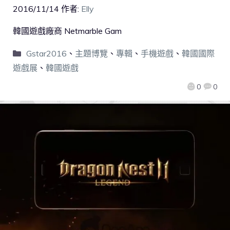
2016/11/14
作者:
Elly
韓國遊戲廠商 Netmarble Gam
Gstar2016
、
主題博覽
、
專輯
、
手機遊戲
、
韓國國際
遊戲展
、
韓國遊戲
0
0