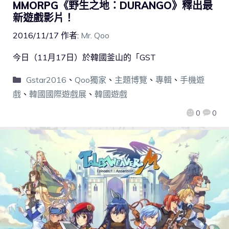
MMORPG《野生之地：DURANGO》釋出最
新遊戲影片！
2016/11/17
作者:
Mr. Qoo
今日（11月17日）於韓國釜山的「GST
Gstar2016
、
Qoo獨家
、
主題博覽
、
專輯
、
手機遊
戲
、
韓國國際遊戲展
、
韓國遊戲
0
0