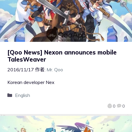
[Qoo News] Nexon announces mobile
TalesWeaver
2016/11/17
作者:
Mr. Qoo
Korean developer Nex
English
0
0