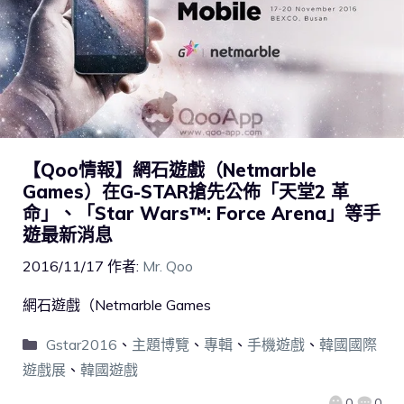
【Qoo情報】網石遊戲（Netmarble
Games）在G-STAR搶先公佈「天堂2 革
命」、「Star Wars™: Force Arena」等手
遊最新消息
2016/11/17
作者:
Mr. Qoo
網石遊戲（Netmarble Games
Gstar2016
、
主題博覽
、
專輯
、
手機遊戲
、
韓國國際
遊戲展
、
韓國遊戲
0
0