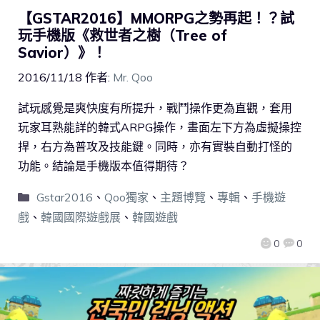
【GSTAR2016】MMORPG之勢再起！？試
玩手機版《救世者之樹（Tree of
Savior）》！
2016/11/18
作者:
Mr. Qoo
試玩感覺是爽快度有所提升，戰鬥操作更為直觀，套用
玩家耳熟能詳的韓式ARPG操作，畫面左下方為虛擬操控
捍，右方為普攻及技能鍵。同時，亦有實裝自動打怪的
功能。結論是手機版本值得期待？
Gstar2016
、
Qoo獨家
、
主題博覽
、
專輯
、
手機遊
戲
、
韓國國際遊戲展
、
韓國遊戲
0
0