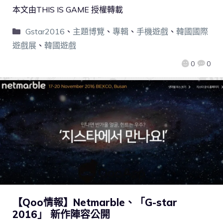
本文由THIS IS GAME 授權轉載
Gstar2016
、
主題博覽
、
專輯
、
手機遊戲
、
韓國國際
遊戲展
、
韓國遊戲
0
0
【Qoo情報】Netmarble、「G-star
2016」 新作陣容公開