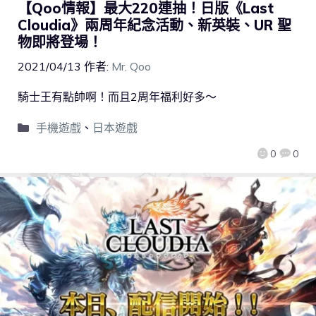
【Qoo情報】最大220連抽！日版《Last
Cloudia》兩周年紀念活動、新英裝、UR 聖
物即將登場！
2021/04/13
作者:
Mr. Qoo
騎士王有點帥啊！而且2周年福利好多～
手機遊戲
、
日本遊戲
0
0