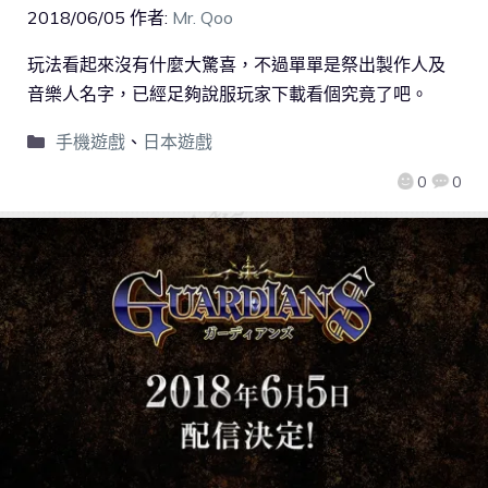
2018/06/05
作者:
Mr. Qoo
玩法看起來沒有什麼大驚喜，不過單單是祭出製作人及
音樂人名字，已經足夠說服玩家下載看個究竟了吧。
手機遊戲
、
日本遊戲
0
0