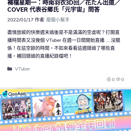
補檔星期一：時雨羽衣3D回／花たん出道／
COVER 代表谷鄉氏「元宇宙」問答
2022/01/17
作者:
廢圖小幫手
盡情放縱的快樂週末過後是不是滿滿的空虛呢？打開直
播時間表又沒幾個 VTuber 在週一日間開始直播……沒關
係！在這空餘的時間，不如來看看這週錯過了哪些直
播，補回錯過的直播紀錄檔吧！
VTuber
0
0