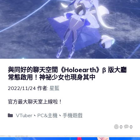
與同好的聊天空間《Holoearth》β 版大廳
常態啟用！神祕少女也現身其中
2022/11/24
作者:
星藍
官方最大聊天室上線啦！
VTuber
、
PC&主機
、
手機遊戲
0
0