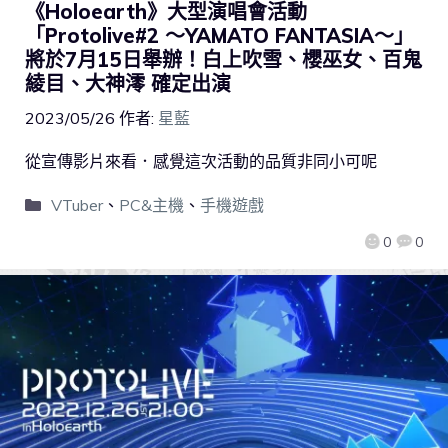
《Holoearth》大型演唱會活動
「Protolive#2 ～YAMATO FANTASIA～」
將於7月15日舉辦！白上吹雪、櫻巫女、百鬼
綾目、大神澪 確定出演
2023/05/26
作者:
星藍
從宣傳影片來看．感覺這次活動的品質非同小可呢
VTuber
、
PC&主機
、
手機遊戲
0
0