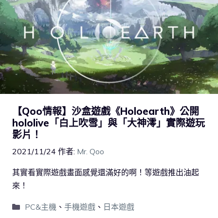
【Qoo情報】沙盒遊戲《Holoearth》公開
hololive「白上吹雪」與「大神澪」實際遊玩
影片！
2021/11/24
作者:
Mr. Qoo
其實看實際遊戲畫面感覺還滿好的啊！等遊戲推出油起
來！
PC&主機
、
手機遊戲
、
日本遊戲