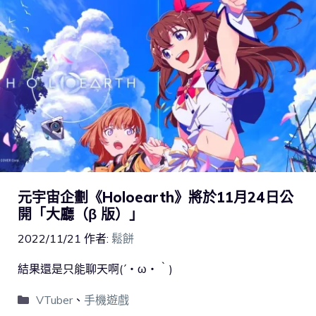
元宇宙企劃《Holoearth》將於11月24日公
開「大廳（β 版）」
2022/11/21
作者:
鬆餅
結果還是只能聊天啊(´・ω・｀)
VTuber
、
手機遊戲