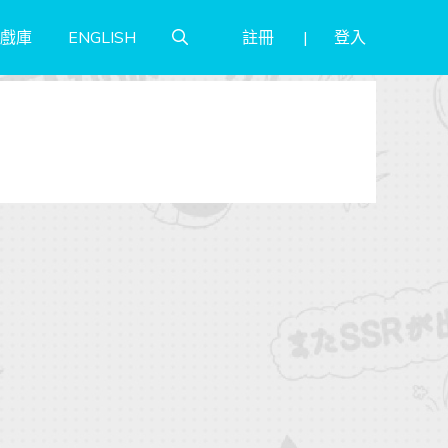
註冊
登入
戲庫
ENGLISH