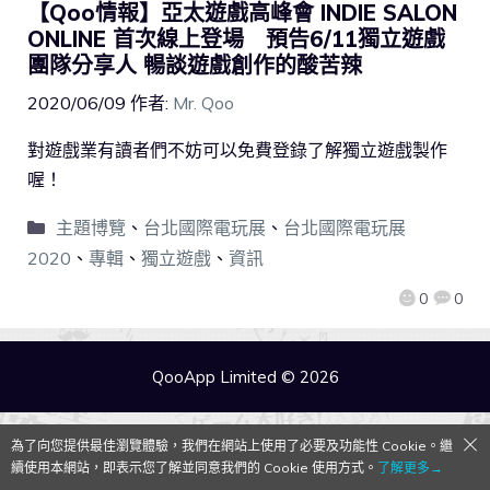
【Qoo情報】亞太遊戲高峰會 INDIE SALON
ONLINE 首次線上登場 預告6/11獨立遊戲
團隊分享人 暢談遊戲創作的酸苦辣
2020/06/09
作者:
Mr. Qoo
對遊戲業有讀者們不妨可以免費登錄了解獨立遊戲製作
喔！
主題博覽
、
台北國際電玩展
、
台北國際電玩展
2020
、
專輯
、
獨立遊戲
、
資訊
0
0
QooApp Limited © 2026
為了向您提供最佳瀏覽體驗，我們在網站上使用了必要及功能性 Cookie。繼
續使用本網站，即表示您了解並同意我們的 Cookie 使用方式。
了解更多→