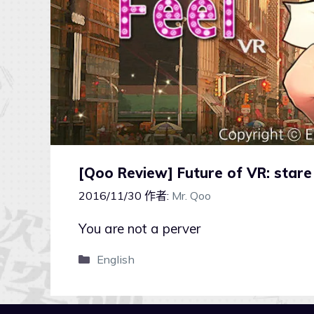
[Qoo Review] Future of VR: stare a
2016/11/30
作者:
Mr. Qoo
You are not a perver
English