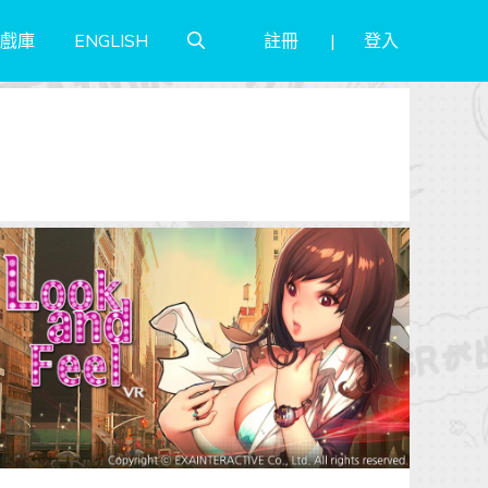
註冊
登入
戲庫
ENGLISH