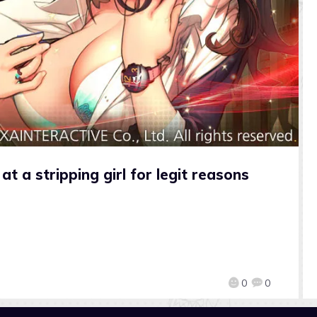
t a stripping girl for legit reasons
0
0