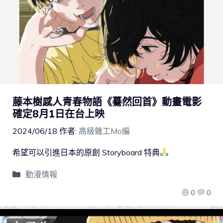
藤本樹感人青春物語《驀然回首》動畫電影
確定8月1日在台上映
2024/06/18
作者:
高級雜工Mo編
希望可以引進日本的原創 Storyboard 特典
動漫情報
0
0