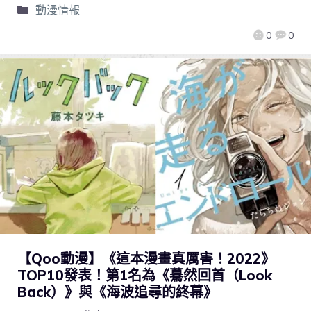
動漫情報
0
0
【Qoo動漫】《這本漫畫真厲害！2022》
TOP10發表！第1名為《驀然回首（Look
Back）》與《海波追尋的終幕》