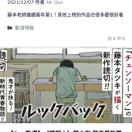
2021/12/07
作者:
Mr. Qoo
藤本老師連續兩年第1！其他上榜的作品也很多都很好看
動漫情報
0
0