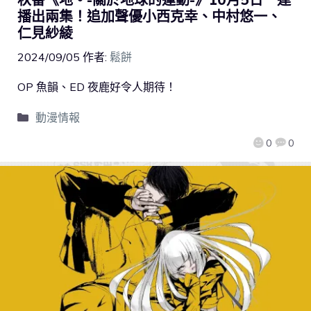
播出兩集！追加聲優小西克幸、中村悠一、
仁見紗綾
2024/09/05
作者:
鬆餅
OP 魚韻、ED 夜鹿好令人期待！
動漫情報
0
0