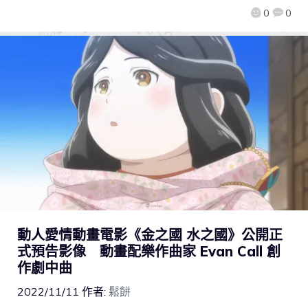
0
0
動人愛情動畫電影《金之國 水之國》公開正
式預告影像 動畫配樂作曲家 Evan Call 創
作劇中曲
2022/11/11
作者:
鬆餅