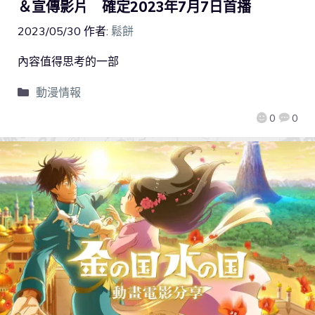
＆宣傳影片 確定2023年7月7日首播
2023/05/30
作者:
鬆餅
內容值得思考的一部
動漫情報
0
0