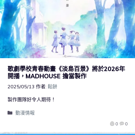
歌劇學校青春動畫《淡島百景》將於2026年
開播，MADHOUSE 擔當製作
2025/05/13
作者:
鬆餅
製作團隊好令人期待！
動漫情報
0
0