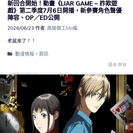
新回合開始！動畫《LIAR GAME – 詐欺遊
戲》第二季度7月6日開播，新參賽角色聲優
陣容、OP／ED公開
2026/06/23
作者:
高級雜工Mo編
老鼠來了！！
動漫情報
、
資訊
0
0