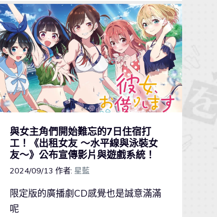
與女主角們開始難忘的7日住宿打
工！《出租女友 ～水平線與泳裝女
友～》公布宣傳影片與遊戲系統！
2024/09/13
作者:
星藍
限定版的廣播劇CD感覺也是誠意滿滿
呢