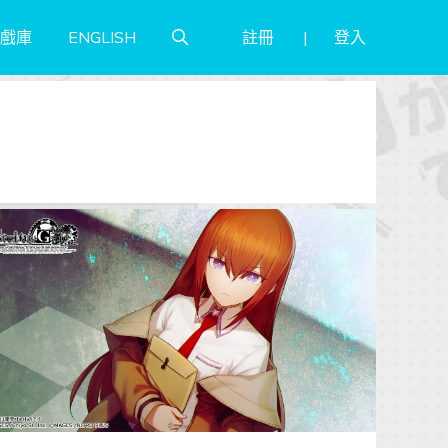
註冊
登入
戲庫
ENGLISH