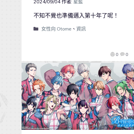
2024/09/04
作者:
星藍
不知不覺也準備邁入第十年了呢！
女性向 Otome
、
資訊
0
0