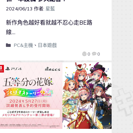
2024/06/13
作者:
星藍
新作角色越好看就越不忍心走BE路
線…
PC&主機
、
日本遊戲
0
0