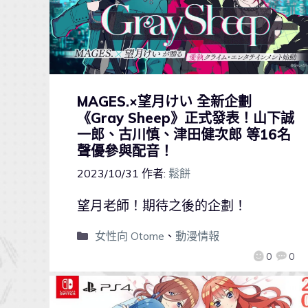
MAGES.×望月けい 全新企劃
《Gray Sheep》正式發表！山下誠
一郎、古川慎、津田健次郎 等16名
聲優參與配音！
2023/10/31
作者:
鬆餅
望月老師！期待之後的企劃！
女性向 Otome
、
動漫情報
0
0