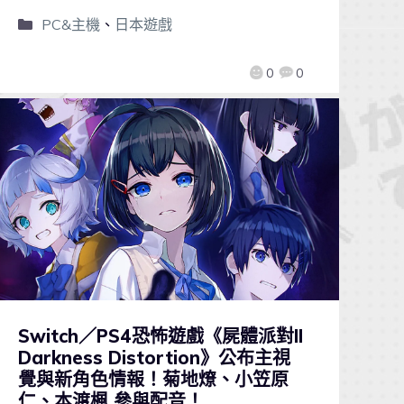
PC&主機
、
日本遊戲
0
0
Switch／PS4恐怖遊戲《屍體派對II
Darkness Distortion》公布主視
覺與新角色情報！菊地燎、小笠原
仁、本渡楓 參與配音！