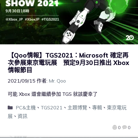
【Qoo情報】TGS2021：Microsoft 確定再
次參展東京電玩展 預定9月30日推出 Xbox
情報節目
2021/09/15
作者:
Mr. Qoo
可能 Xbox 還會繼續參加 TGS 就該慶幸了
PC&主機
、
TGS2021
、
主題博覽
、
專輯
、
東京電玩
展
、
資訊
0
0