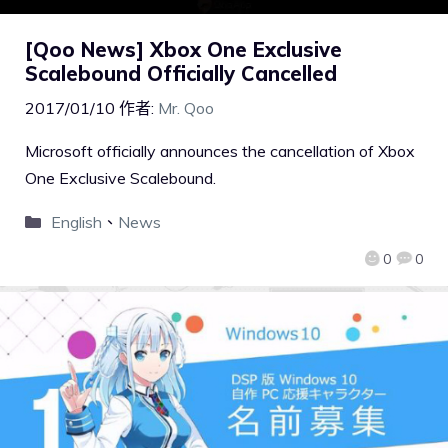
[Qoo News] Xbox One Exclusive
Scalebound Officially Cancelled
2017/01/10
作者:
Mr. Qoo
Microsoft officially announces the cancellation of Xbox
One Exclusive Scalebound.
English
、
News
0
0