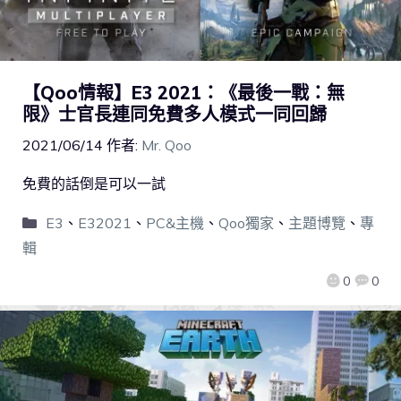
【Qoo情報】E3 2021：《最後一戰：無
限》士官長連同免費多人模式一同回歸
2021/06/14
作者:
Mr. Qoo
免費的話倒是可以一試
E3
、
E32021
、
PC&主機
、
Qoo獨家
、
主題博覽
、
專
輯
0
0