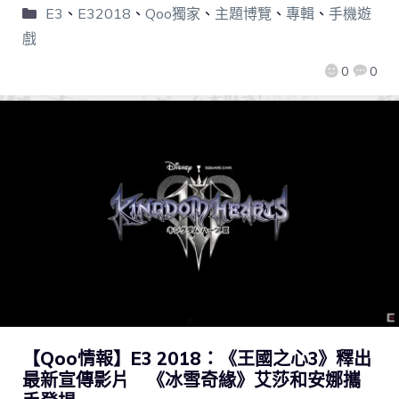
E3
、
E32018
、
Qoo獨家
、
主題博覽
、
專輯
、
手機遊
戲
0
0
【Qoo情報】E3 2018：《王國之心3》釋出
最新宣傳影片 《冰雪奇緣》艾莎和安娜攜