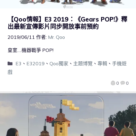
【Qoo情報】E3 2019：《Gears POP!》釋
出最新宣傳影片同步開放事前預約
2019/06/11
作者:
Mr. Qoo
皇室….機器戰爭 POP!
E3
、
E32019
、
Qoo獨家
、
主題博覽
、
專輯
、
手機遊
戲
0
0