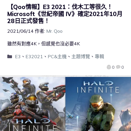
【Qoo情報】E3 2021：伐木工等很久！
Microsoft《世紀帝國 IV》確定2021年10月
28日正式發售！
2021/06/14
作者:
Mr. Qoo
雖然有對應4K，但感覺也沒必要4K
E3
、
E32021
、
PC&主機
、
主題博覽
、
專輯
0
0