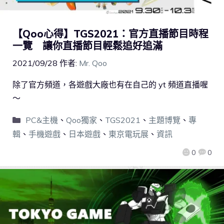
【Qoo心得】TGS2021：官方直播節目時程
一覽 讓你直播節目輕鬆追好追滿
2021/09/28
作者:
Mr. Qoo
除了官方頻道，各遊戲大廠也有在自己的 yt 頻道直播喔
～
PC&主機
、
Qoo獨家
、
TGS2021
、
主題博覽
、
專
輯
、
手機遊戲
、
日本遊戲
、
東京電玩展
、
資訊
0
0