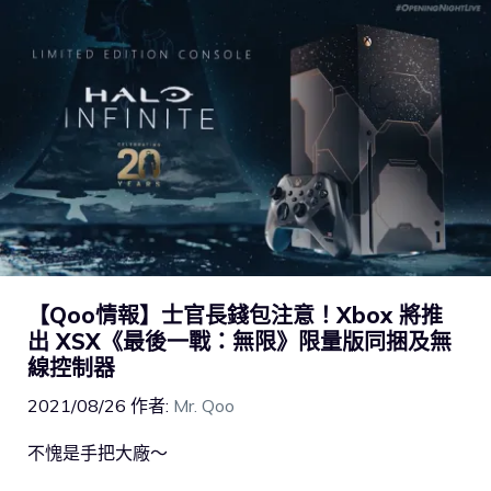
【Qoo情報】士官長錢包注意！Xbox 將推
出 XSX《最後一戰：無限》限量版同捆及無
線控制器
2021/08/26
作者:
Mr. Qoo
不愧是手把大廠～