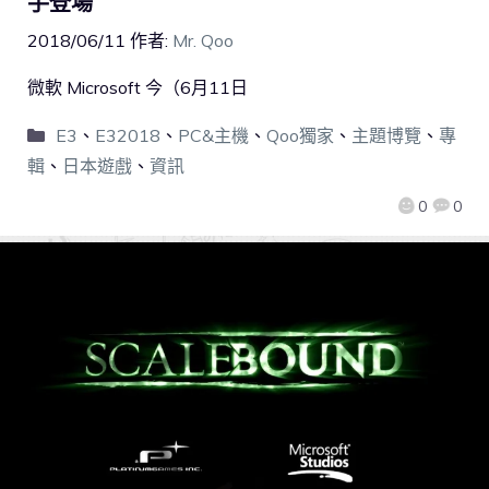
手登場
2018/06/11
作者:
Mr. Qoo
微軟 Microsoft 今（6月11日
E3
、
E32018
、
PC&主機
、
Qoo獨家
、
主題博覽
、
專
輯
、
日本遊戲
、
資訊
0
0