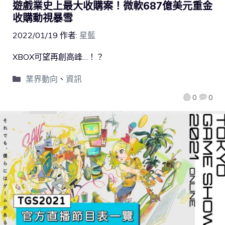
遊戲業史上最大收購案！微軟687億美元重金
收購動視暴雪
2022/01/19
作者:
星藍
XBOX可望再創高峰…！？
業界動向
、
資訊
0
0