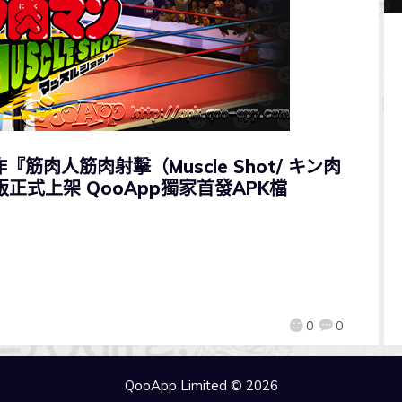
筋肉人筋肉射擊（Muscle Shot/ キン肉
版正式上架 QooApp獨家首發APK檔
0
0
QooApp Limited © 2026