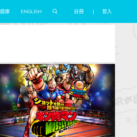
註冊
登入
戲庫
ENGLISH