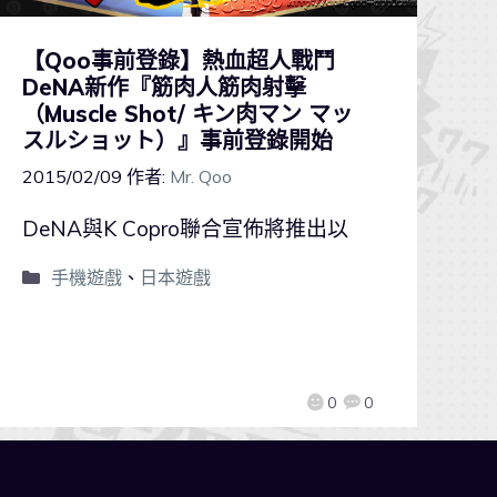
【Qoo事前登錄】熱血超人戰鬥
DeNA新作『筋肉人筋肉射擊
（Muscle Shot/ キン肉マン マッ
スルショット）』事前登錄開始
2015/02/09
作者:
Mr. Qoo
DeNA與K Copro聯合宣佈將推出以
手機遊戲
、
日本遊戲
0
0