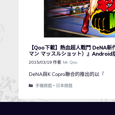
【Qoo下載】熱血超人戰鬥 DeNA新作『
マン マッスルショット）』Android
2015/03/19
作者:
Mr. Qoo
DeNA與K Copro聯合的推出的以『
手機遊戲
、
日本遊戲