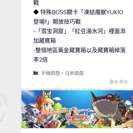
戰
◆ 特殊BOSS關卡「凍結魔獣YUKIO
登場!!」開放技巧戰
-「雪宝洞窟」「紅豆湯氷河」裡面添
加藏寶箱
-整個地區黃金藏寶箱以及藏寶箱掉落
率2倍
手機遊戲
、
日本遊戲
0
0