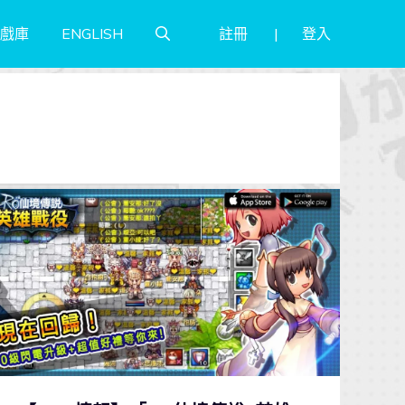
註冊
登入
戲庫
ENGLISH