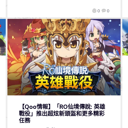
0
0
【Qoo情報】「RO仙境傳說: 英雄
戰役」推出超炫新頭盔和更多精彩
任務