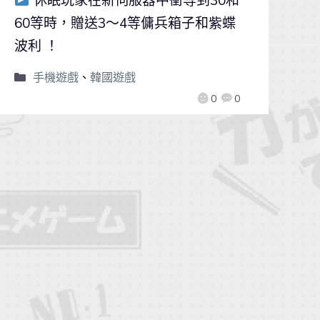
60等時，贈送3～4等傭兵箱子和紫蝶
波利 ！
手機遊戲
、
韓國遊戲
0
0