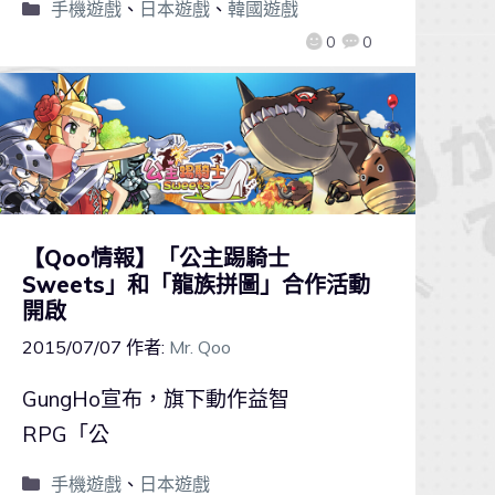
手機遊戲
、
日本遊戲
、
韓國遊戲
0
0
【Qoo情報】「公主踢騎士
Sweets」和「龍族拼圖」合作活動
開啟
2015/07/07
作者:
Mr. Qoo
GungHo宣布，旗下動作益智
RPG「公
手機遊戲
、
日本遊戲