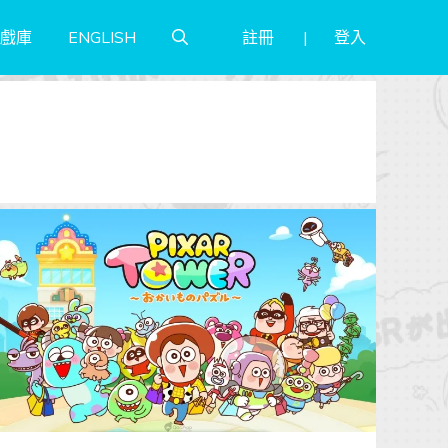
註冊
登入
戲庫
ENGLISH