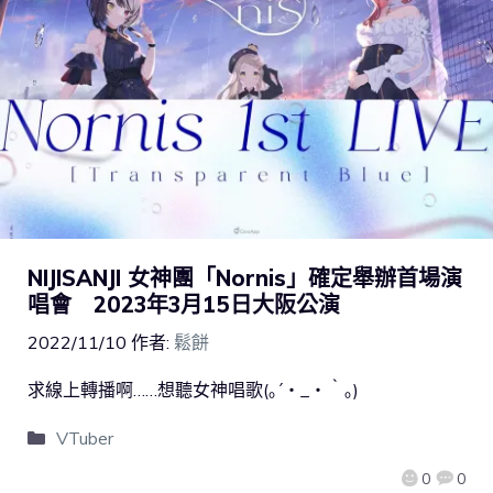
NIJISANJI 女神團「Nornis」確定舉辦首場演
唱會 2023年3月15日大阪公演
2022/11/10
作者:
鬆餅
求線上轉播啊……想聽女神唱歌(｡´・_・｀｡)
VTuber
0
0