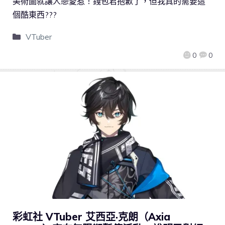
美術圖就讓人戀愛惹！錢包君抱歉了，但我真的需要這
個酷東西???
VTuber
0
0
彩虹社 VTuber 艾西亞·克朗（Axia