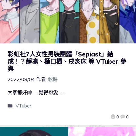
彩虹社7人女性男裝團體「Sepiast」結
成！？靜凛、樋口楓、戌亥床 等 VTuber 參
與
2022/08/04
作者:
鬆餅
大家都好帥……覺得戀愛……
VTuber
0
0