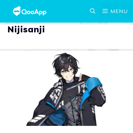
MENU
Nijisanji