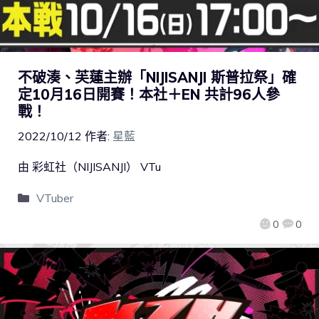
不破湊、芙蓮主辦「NIJISANJI 斯普拉祭」確
定10月16日開賽！本社＋EN 共計96人參
戰！
2022/10/12
作者:
星藍
由 彩虹社（NIJISANJI） VTu
VTuber
0
0