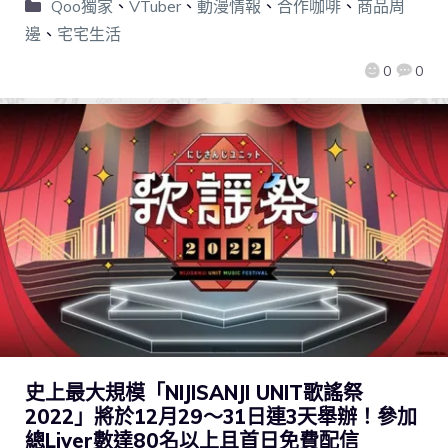
Qoo獨家
、
VTuber
、
動漫情報
、
合作咖啡
、
商品周
邊
、
宅宅生活
0
0
史上最大規模「NIJISANJI UNIT歌謠祭
2022」將於12月29～31日連3天舉辦！參加
總Liver數達80名以上且首日免費配信