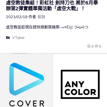
虛空教徒集結！彩虹社 劍持刀也 將於6月舉
辦第2彈實體單獨活動「虛空大戰」！
2023/02/18
作者:
鬆餅
虛空教徒趁現在趕快規劃買機票─=≡Σ((( つ•̀ω•́)つ
VTuber
0
0