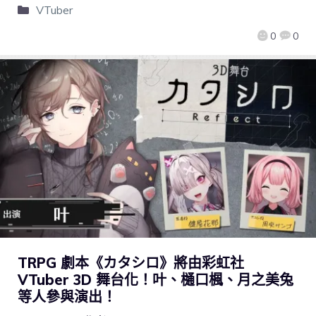
VTuber
0
0
TRPG 劇本《カタシロ》將由彩虹社
VTuber 3D 舞台化！叶、樋口楓、月之美兔
等人參與演出！