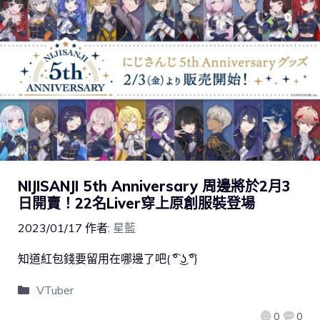
NIJISANJI 5th Anniversary 周邊將於2月3
日開賣！22名Liver穿上原創服裝登場
2023/01/17
作者:
星藍
知道紅包錢要留用在哪邊了吧( ͡° ͜ʖ ͡°)
VTuber
0
0