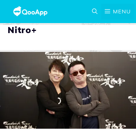
MENU
Nitro+