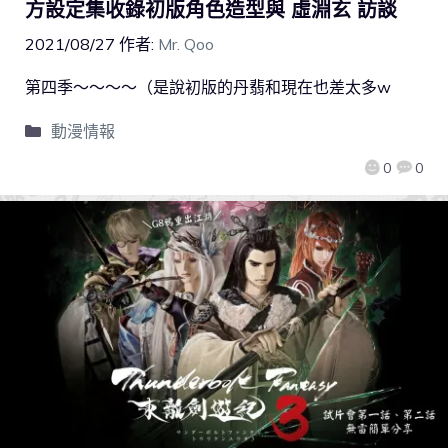
方設定集收錄初版角色造型與 虛淵玄 訪談
2021/08/27
作者:
Mr. Qoo
第四季～～～～（是說初版的丹翡和現在也差太多w
動漫情報
0
0