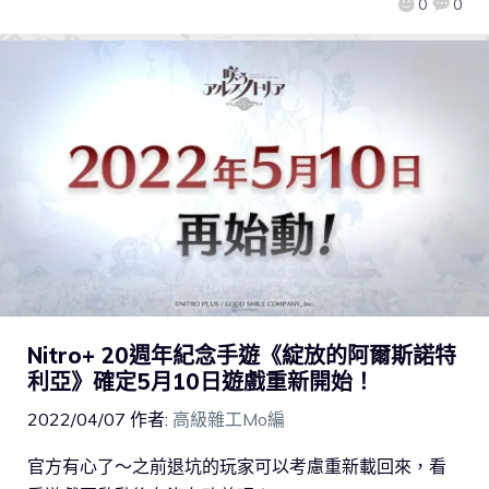
0
0
Nitro+ 20週年紀念手遊《綻放的阿爾斯諾特
利亞》確定5月10日遊戲重新開始！
2022/04/07
作者:
高級雜工Mo編
官方有心了～之前退坑的玩家可以考慮重新載回來，看