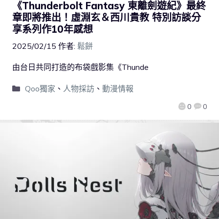
《Thunderbolt Fantasy 東離劍遊紀》最終
章即將推出！虛淵玄＆西川貴教 特別訪談分
享系列作10年感想
2025/02/15
作者:
鬆餅
由台日共同打造的布袋戲影集《Thunde
Qoo獨家
、
人物採訪
、
動漫情報
0
0