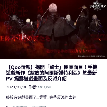
【Qoo情報】揭開「騎士」團真面目！手機
遊戲新作《綻放的阿爾斯諾特利亞》於最新
PV 揭露遊戲畫面及反派介紹
2021/02/08
作者:
Mr. Qoo
終於有遊戲畫面了…等等…這些反派也太帥！