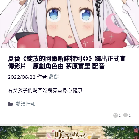
夏番《綻放的阿爾斯諾特利亞》釋出正式宣
傳影片 原創角色由 茅原實里 配音
2022/06/22
作者:
鬆餅
看女孩子們喝茶吃餅有益身心健康
動漫情報
0
0