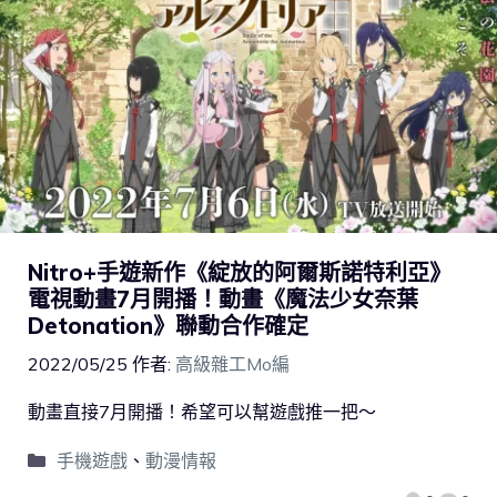
Nitro+手遊新作《綻放的阿爾斯諾特利亞》
電視動畫7月開播！動畫《魔法少女奈葉
Detonation》聯動合作確定
2022/05/25
作者:
高級雜工Mo編
動畫直接7月開播！希望可以幫遊戲推一把～
手機遊戲
、
動漫情報