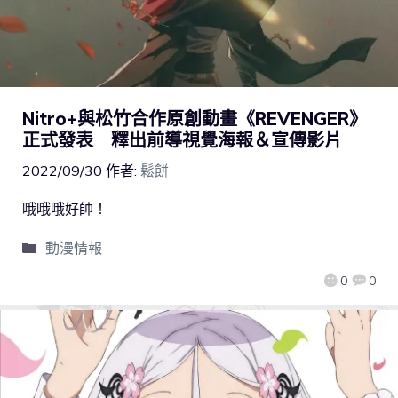
Nitro+與松竹合作原創動畫《REVENGER》
正式發表 釋出前導視覺海報＆宣傳影片
2022/09/30
作者:
鬆餅
哦哦哦好帥！
動漫情報
0
0