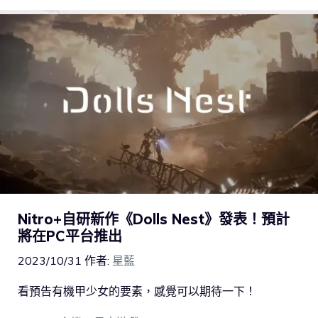
Nitro+自研新作《Dolls Nest》發表！預計
將在PC平台推出
2023/10/31
作者:
星藍
看預告有機甲少女的要素，感覺可以期待一下！