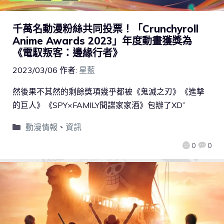
千萬名動漫粉絲共同投票！「Crunchyroll
Anime Awards 2023」年度動畫獲獎為
《電馭叛客：邊緣行者》
2023/03/06
作者:
星藍
然後果不其然的剩餘獎項幾乎都被《鬼滅之刃》《進撃
的巨人》《SPY×FAMILY間諜家家酒》包辦了XD”
動漫情報
、
資訊
0
0