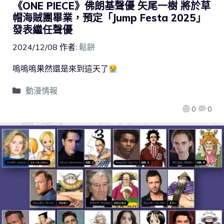
《ONE PIECE》佛朗基聲優 矢尾一樹 將於草
帽海賊團畢業，預定「Jump Festa 2025」
發表繼任聲優
2024/12/08
作者:
鬆餅
嗚嗚嗚果然還是來到這天了
動漫情報
0
0