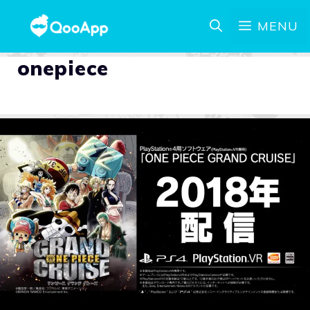
MENU
onepiece