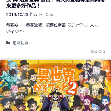
來更多好作品！
2019/10/23
作者:
Mr. Qoo
恭喜ぬー！恭喜逢坂！祝兩位幸福: ♡｡ﾟ.(*♡´◡` 人´◡`
♡*)ﾟ♡ °・
動漫情報
0
0