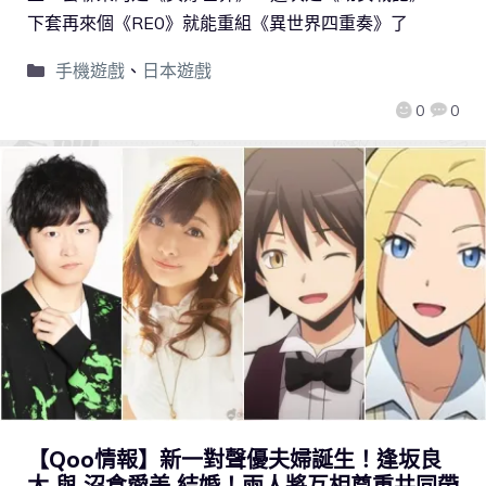
下套再來個《RE0》就能重組《異世界四重奏》了
手機遊戲
、
日本遊戲
0
0
【Qoo情報】新一對聲優夫婦誕生！逢坂良
太 與 沼倉愛美 結婚！兩人將互相尊重共同帶