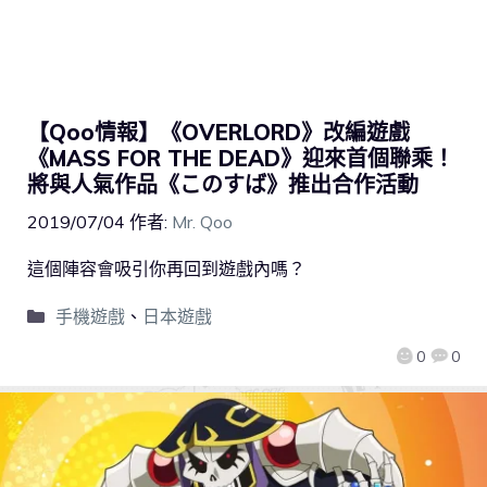
【Qoo情報】《OVERLORD》改編遊戲
《MASS FOR THE DEAD》迎來首個聯乘！
將與人氣作品《このすば》推出合作活動
2019/07/04
作者:
Mr. Qoo
這個陣容會吸引你再回到遊戲內嗎？
手機遊戲
、
日本遊戲
0
0