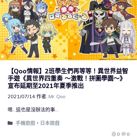
【Qoo情報】2班學生們再等等！異世界益智
手遊《異世界四重奏 ～激戰！拼圖學園～》
宣布延期至2021年夏季推出
2021/07/14
作者:
Mr. Qoo
嗯…這也是沒辦法的事…
手機遊戲
、
日本遊戲
0
0