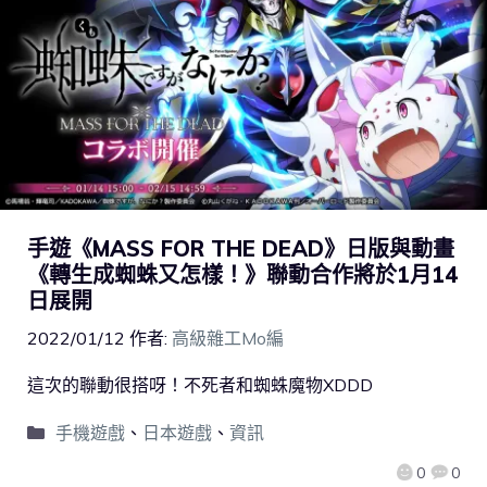
手遊《MASS FOR THE DEAD》日版與動畫
《轉生成蜘蛛又怎樣！》聯動合作將於1月14
日展開
2022/01/12
作者:
高級雜工Mo編
這次的聯動很搭呀！不死者和蜘蛛魔物XDDD
手機遊戲
、
日本遊戲
、
資訊
0
0