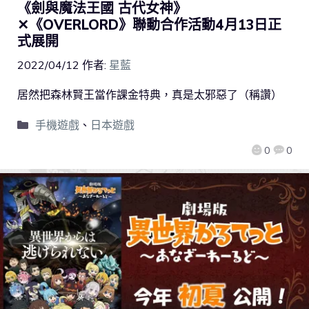
《劍與魔法王國 古代女神》
✕《OVERLORD》聯動合作活動4月13日正
式展開
2022/04/12
作者:
星藍
居然把森林賢王當作課金特典，真是太邪惡了（稱讚）
手機遊戲
、
日本遊戲
0
0