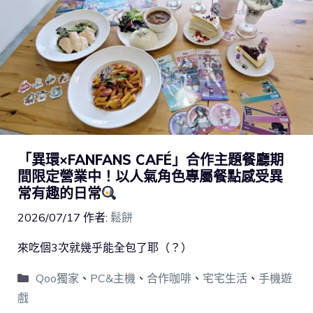
「異環×FANFANS CAFÉ」合作主題餐廳期
間限定營業中！以人氣角色專屬餐點感受異
常有趣的日常
2026/07/17
作者:
鬆餅
來吃個3次就幾乎能全包了耶（？）
Qoo獨家
、
PC&主機
、
合作咖啡
、
宅宅生活
、
手機遊
戲