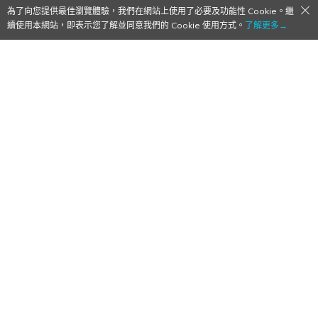
為了向您提供最佳瀏覽體驗，我們在網站上使用了必要及功能性 Cookie。繼
續使用本網站，即表示您了解並同意我們的 Cookie 使用方式。
了解更多→
《棕色塵埃2》香港首次線下活動確定！首度
參展ACGHK2026與香港店長近距離見面
2026/07/09
作者:
Mr. Qoo
NEOWIZ 旗下 RPG《棕色塵埃2》
手機遊戲