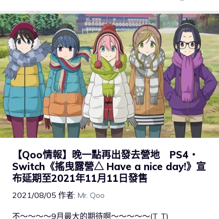
【Qoo情報】晚一點再出發去營地 PS4・
Switch《搖曳露營△ Have a nice day!》宣
布延期至2021年11月11日發售
2021/08/05
作者:
Mr. Qoo
不～～～～9月最大的期待啊～～～～～(T_T)