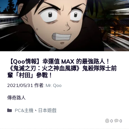
【Qoo情報】幸運值 MAX 的最強路人！
《鬼滅之刃：火之神血風譚》鬼殺隊隊士前
輩「村田」參戰！
2021/05/31
作者:
Mr. Qoo
傳奇路人
PC&主機
、
日本遊戲
0
0