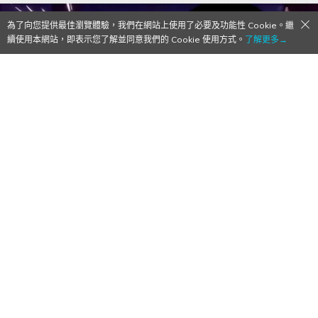
為了向您提供最佳瀏覽體驗，我們在網站上使用了必要及功能性 Cookie。繼
續使用本網站，即表示您了解並同意我們的 Cookie 使用方式。
了解更多→
【Qoo情報】家用主機遊戲《鬼滅之刃 火之
神血風譚》中文版公開竈門炭治郎＆竈門禰
豆子的介紹影片！
2021/05/31
作者:
Mr. Qoo
禰豆子的腿讚讚！