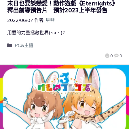
末日也要談戀愛！動作遊戲《Eternights》
釋出前導預告片 預計2023上半年發售
2022/06/07
作者:
星藍
用愛的力量拯救世界(･ω´･ )?
PC&主機
0
0