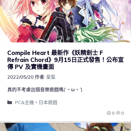
Compile Heart 最新作《妖精劍士 F
Refrain Chord》9月15日正式發售！公布宣
傳 PV 及實機畫面
2022/05/20
作者:
星藍
真的不考慮出個音樂遊戲嗎(`・ω・´)
PC&主機
、
日本遊戲
0
0