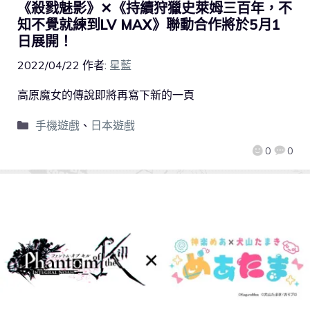
《殺戮魅影》✕《持續狩獵史萊姆三百年，不
知不覺就練到LV MAX》聯動合作將於5月1
日展開！
2022/04/22
作者:
星藍
高原魔女的傳說即將再寫下新的一頁
手機遊戲
、
日本遊戲
0
0