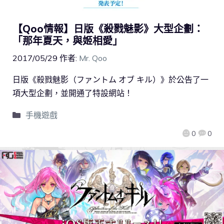
【Qoo情報】日版《殺戮魅影》大型企劃：
「那年夏天，與姬相愛」
2017/05/29
作者:
Mr. Qoo
日版《殺戮魅影（ファントム オブ キル）》於公告了一
項大型企劃，並開通了特設網站！
手機遊戲
0
0