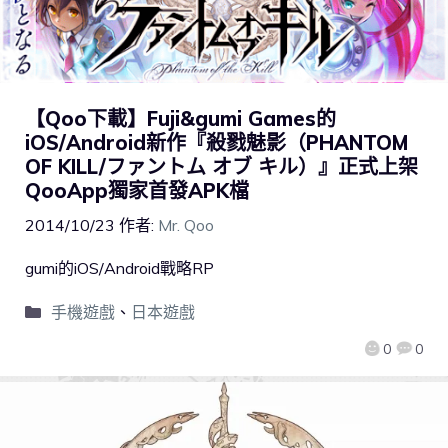
【Qoo下載】Fuji&gumi Games的
iOS/Android新作『殺戮魅影（PHANTOM
OF KILL/ファントム オブ キル）』正式上架
QooApp獨家首發APK檔
2014/10/23
作者:
Mr. Qoo
gumi的iOS/Android戰略RP
手機遊戲
、
日本遊戲
0
0