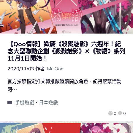
【Qoo情報】歡慶《殺戮魅影》六週年！紀
念大型聯動企劃《殺戮魅影》✕《物語》系列
11月1日開始！
2020/11/03
作者:
Mr. Qoo
官方按照指定推文轉推數陸續開放角色，記得跟緊活動
阿～
手機遊戲
、
日本遊戲
0
0