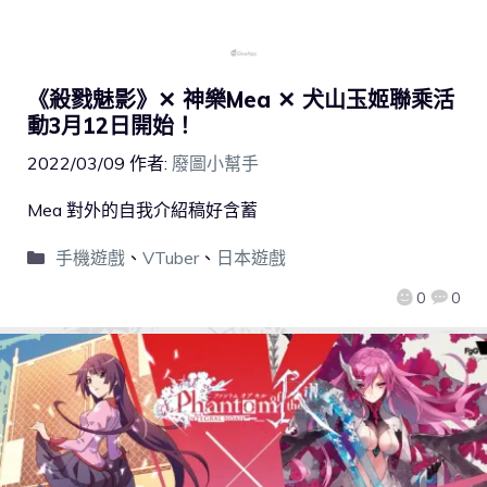
《殺戮魅影》✕ 神樂Mea ✕ 犬山玉姬聯乘活
動3月12日開始！
2022/03/09
作者:
廢圖小幫手
Mea 對外的自我介紹稿好含蓄
手機遊戲
、
VTuber
、
日本遊戲
0
0