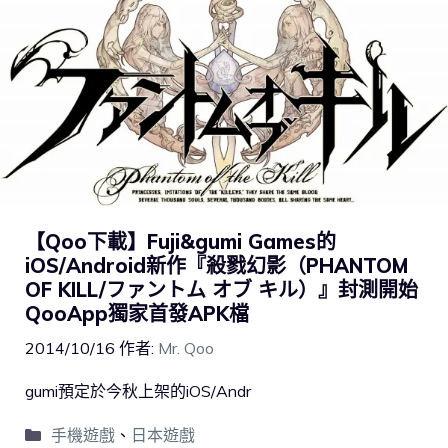
【Qoo下載】Fuji&gumi Games的
iOS/Android新作『殺戮幻影（PHANTOM
OF KILL/ファントム オブ キル）』封測開始
QooApp獨家首發APK檔
2014/10/16
作者:
Mr. Qoo
gumi預定於今秋上架的iOS/Andr
手機遊戲
、
日本遊戲