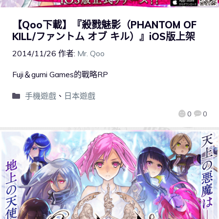
【Qoo下載】『殺戮魅影（PHANTOM OF
KILL/ファントム オブ キル）』iOS版上架
2014/11/26
作者:
Mr. Qoo
Fuji＆gumi Games的戰略RP
手機遊戲
、
日本遊戲
0
0