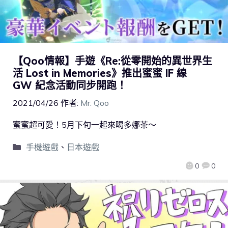
【Qoo情報】手遊《Re:從零開始的異世界生
活 Lost in Memories》推出蜜蜜 IF 線
GW 紀念活動同步開跑！
2021/04/26
作者:
Mr. Qoo
蜜蜜超可愛！5月下旬一起來喝多娜茶～
手機遊戲
、
日本遊戲
0
0