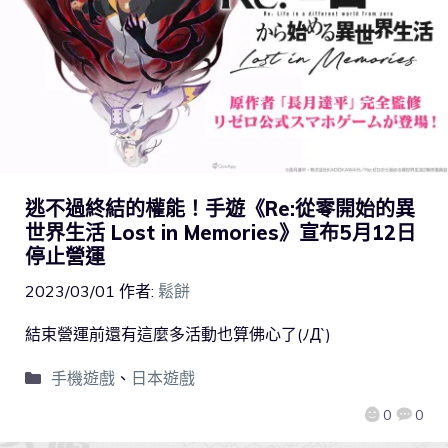
逃不過終結的權能！手遊《Re:從零開始的異
世界生活 Lost in Memories》宣布5月12日
停止營運
2023/03/01
作者:
鬆餅
結束營運前還有這麼多活動也算佛心了(ﾉД`)
手機遊戲
、
日本遊戲
0
0