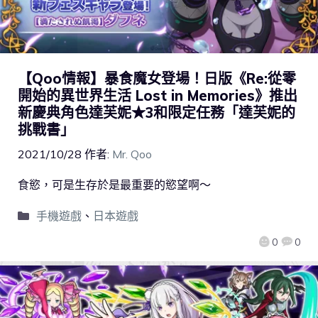
【Qoo情報】暴食魔女登場！日版《Re:從零
開始的異世界生活 Lost in Memories》推出
新慶典角色達芙妮★3和限定任務「達芙妮的
挑戰書」
2021/10/28
作者:
Mr. Qoo
食慾，可是生存於是最重要的慾望啊～
手機遊戲
、
日本遊戲
0
0