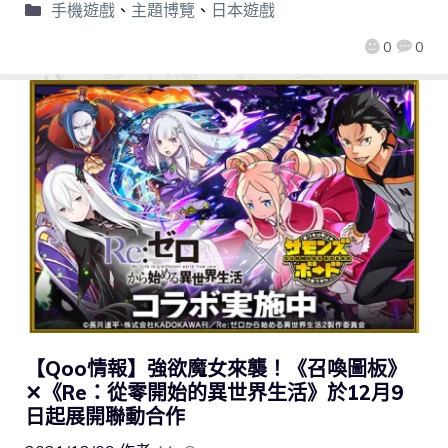
手機遊戲
、
主題博覽
、
日本遊戲
0
0
【Qoo情報】強欲魔女來襲！《召喚圖板》
✕《Re：從零開始的異世界生活》於12月9
日起展開聯動合作