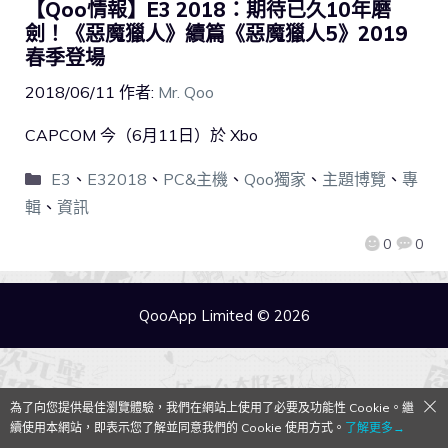
【Qoo情報】E3 2018：期待已久10年磨
劍！《惡魔獵人》續篇《惡魔獵人5》2019
春季登場
2018/06/11
作者:
Mr. Qoo
CAPCOM 今（6月11日）於 Xbo
E3
、
E32018
、
PC&主機
、
Qoo獨家
、
主題博覽
、
專
輯
、
資訊
0
0
QooApp Limited © 2026
為了向您提供最佳瀏覽體驗，我們在網站上使用了必要及功能性 Cookie。繼
續使用本網站，即表示您了解並同意我們的 Cookie 使用方式。
了解更多→