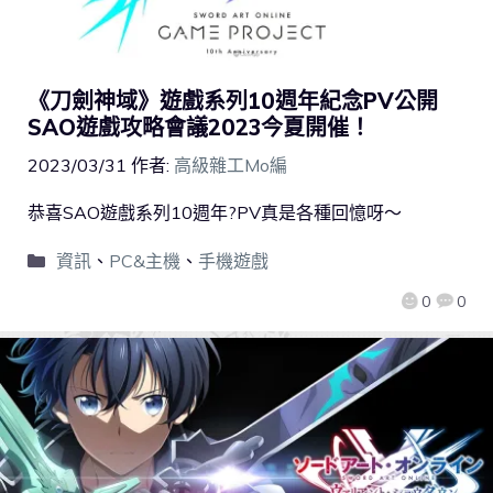
《刀劍神域》遊戲系列10週年紀念PV公開
SAO遊戲攻略會議2023今夏開催！
2023/03/31
作者:
高級雜工Mo編
恭喜SAO遊戲系列10週年?PV真是各種回憶呀～
資訊
、
PC&主機
、
手機遊戲
0
0