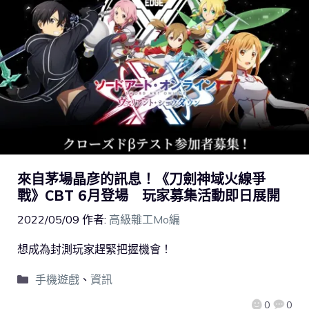
來自茅場晶彦的訊息！《刀劍神域火線爭
戰》CBT 6月登場 玩家募集活動即日展開
2022/05/09
作者:
高級雜工Mo編
想成為封測玩家趕緊把握機會！
手機遊戲
、
資訊
0
0