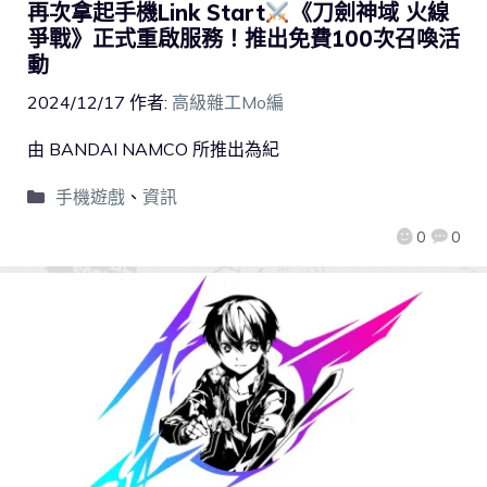
再次拿起手機Link Start
《刀劍神域 火線
爭戰》正式重啟服務！推出免費100次召喚活
動
2024/12/17
作者:
高級雜工Mo編
由 BANDAI NAMCO 所推出為紀
手機遊戲
、
資訊
0
0