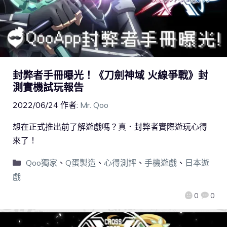
封弊者手冊曝光！《刀劍神域 火線爭戰》封
測實機試玩報告
2022/06/24
作者:
Mr. Qoo
想在正式推出前了解遊戲嗎？真．封弊者實際遊玩心得
來了！
Qoo獨家
、
Q蛋製造
、
心得測評
、
手機遊戲
、
日本遊
戲
0
0