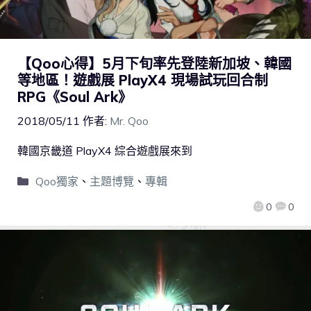
【Qoo心得】5月下旬率先登陸新加坡、韓國
等地區！遊戲展 PlayX4 現場試玩回合制
RPG《Soul Ark》
2018/05/11
作者:
Mr. Qoo
韓國京畿道 PlayX4 綜合遊戲展來到
Qoo獨家
、
主題博覽
、
專輯
0
0