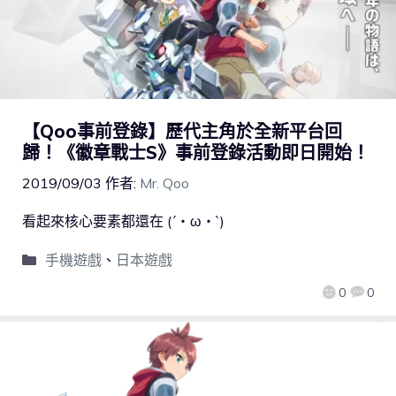
【Qoo事前登錄】歷代主角於全新平台回
歸！《徽章戰士S》事前登錄活動即日開始！
2019/09/03
作者:
Mr. Qoo
看起來核心要素都還在 (´・ω・`)
手機遊戲
、
日本遊戲
0
0