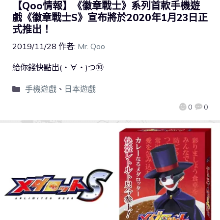
【Qoo情報】《徽章戰士》系列首款手機遊
戲《徽章戰士S》宣布將於2020年1月23日正
式推出！
2019/11/28
作者:
Mr. Qoo
給你錢快點出(・∀・)つ⑩
手機遊戲
、
日本遊戲
0
0