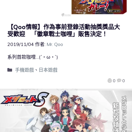
【Qoo情報】作為事前登錄活動抽獎獎品大
受歡迎 「徽章戰士咖哩」販售決定！
2019/11/04
作者:
Mr. Qoo
系列首款咖哩…(´・ω・`)
手機遊戲
、
日本遊戲
0
0