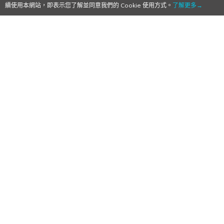
續使用本網站，即表示您了解並同意我們的 Cookie 使用方式。
了解更多→
傑仕登宣布參加2025漫畫博覽會！2025年
夏天為粉絲們獻上充滿浪漫氣息的暑假～
2025/06/16
作者:
Mr. Qoo
發行、代理商傑仕登宣布將在7月24日～7
漫博2025
、
PC&主機
、
商品周邊
、
女性向 Otome
、
漫畫博覽會
、
資訊