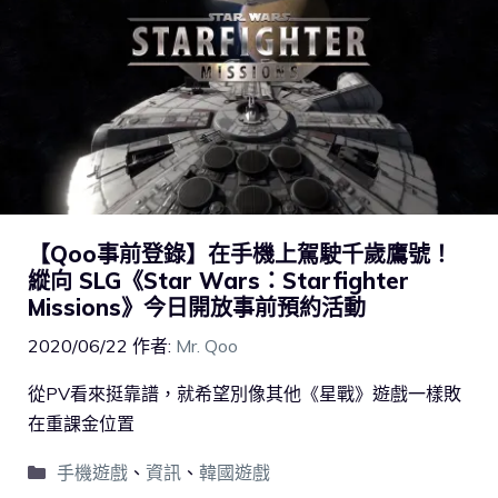
【Qoo事前登錄】在手機上駕駛千歲鷹號！
縱向 SLG《Star Wars：Starfighter
Missions》今日開放事前預約活動
2020/06/22
作者:
Mr. Qoo
從PV看來挺靠譜，就希望別像其他《星戰》遊戲一樣敗
在重課金位置
手機遊戲
、
資訊
、
韓國遊戲