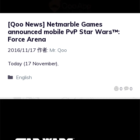
[Qoo News] Netmarble Games
announced mobile PvP Star Wars™:
Force Arena
2016/11/17
作者:
Mr. Qoo
Today (17 November),
English
0
0