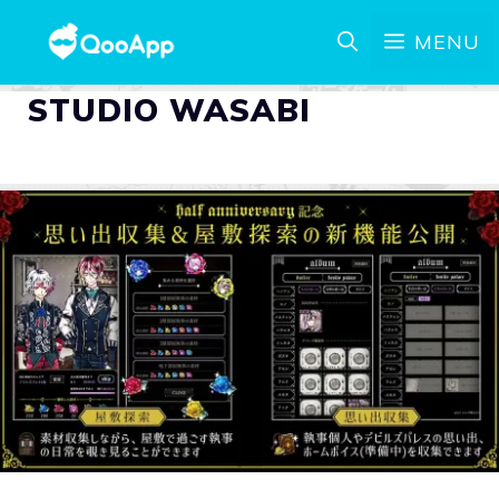
MENU
STUDIO WASABI