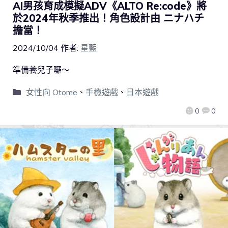
AI男孩育成模擬ADV《ALTO Re:code》將
於2024年秋季推出！角色設計由 ニナハチ
擔當！
2024/10/04
作者:
星藍
準備養兒子囉～
女性向 Otome
、
手機遊戲
、
日本遊戲
0
0