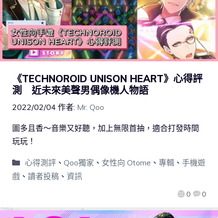
《TECHNOROID UNISON HEART》心得評
測 近未來美聲男偶像機人物語
2022/02/04
作者:
Mr. Qoo
圖多且香～音樂又好聽，加上無限首抽，適合打發時間
玩玩！
心得測評
、
Qoo獨家
、
女性向 Otome
、
專輯
、
手機遊
戲
、
讀者投稿
、
資訊
0
0