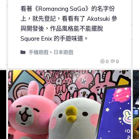
看著《Romancing SaGa》的名字份
上，就先登記，看看有了 Akatsuki 參
與開發後，作品風格能不能擺脫
Square Enix 的手遊味道。
手機遊戲
、
日本遊戲
0
0