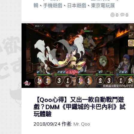
輯
、
手機遊戲
、
日本遊戲
、
東京電玩展
0
0
【Qoo心得】又出一款自動戰鬥遊
戲？DMM《甲鐵城的卡巴內利》試
玩體驗
2018/09/24
作者:
Mr. Qoo