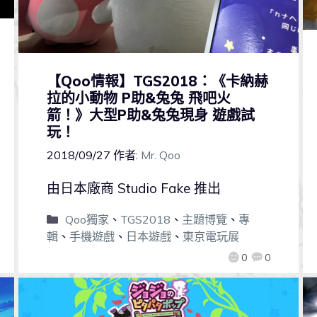
【Qoo情報】TGS2018：《卡納赫
拉的小動物 P助&兔兔 飛吧火
箭！》大型P助&兔兔現身 遊戲試
玩！
2018/09/27
作者:
Mr. Qoo
由日本廠商 Studio Fake 推出
Qoo獨家
、
TGS2018
、
主題博覽
、
專
輯
、
手機遊戲
、
日本遊戲
、
東京電玩展
0
0