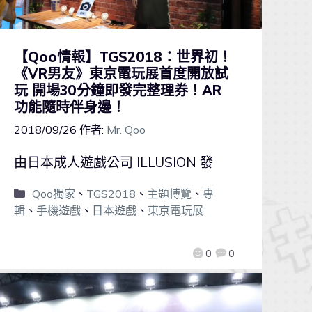
【Qoo情報】TGS2018：世界初！
《VR男友》東京電玩展首度開放試
玩 開場30分鐘即發完整理券！AR
功能隨時伴身邊！
2018/09/26
作者:
Mr. Qoo
由日本成人遊戲公司 ILLUSION 發
Qoo獨家
、
TGS2018
、
主題博覽
、
專
輯
、
手機遊戲
、
日本遊戲
、
東京電玩展
0
0