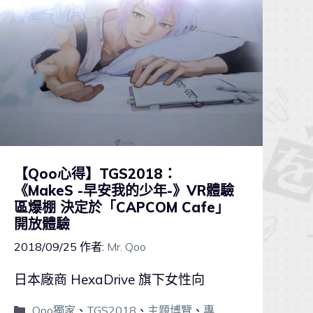
【Qoo心得】TGS2018：
《MakeS -早安我的少年-》VR體驗
區爆棚 決定於「CAPCOM Cafe」
開放體驗
2018/09/25
作者:
Mr. Qoo
日本廠商 HexaDrive 旗下女性向
Qoo獨家
、
TGS2018
、
主題博覽
、
專