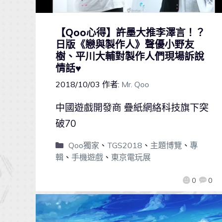
【Qoo心得】許墨大推李澤言！？
日版《戀與製作人》聲優小野友
樹、平川大輔對製作人們現場訴說
情話♥
2018/10/03
作者:
Mr. Qoo
中國遊戲開發商 疊紙網絡科技旗下突
破70
Qoo獨家
、
TGS2018
、
主題博覽
、
專
輯
、
手機遊戲
、
東京電玩展
0
0