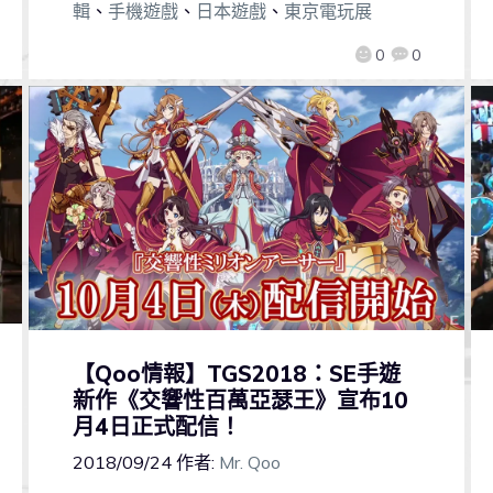
輯
、
手機遊戲
、
日本遊戲
、
東京電玩展
0
0
【Qoo情報】TGS2018：SE手遊
新作《交響性百萬亞瑟王》宣布10
月4日正式配信！
2018/09/24
作者:
Mr. Qoo