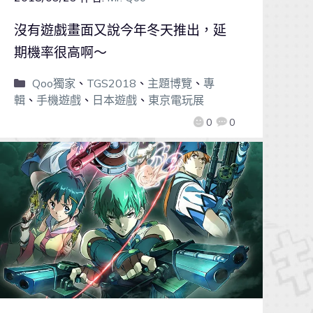
沒有遊戲畫面又說今年冬天推出，延
期機率很高啊～
Qoo獨家
、
TGS2018
、
主題博覽
、
專
輯
、
手機遊戲
、
日本遊戲
、
東京電玩展
0
0