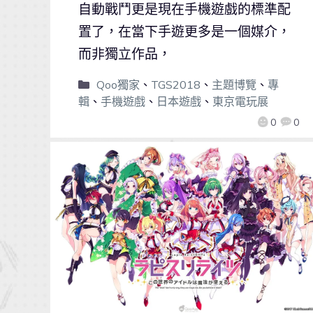
自動戰鬥更是現在手機遊戲的標準配
置了，在當下手遊更多是一個媒介，
而非獨立作品，
Qoo獨家
、
TGS2018
、
主題博覽
、
專
輯
、
手機遊戲
、
日本遊戲
、
東京電玩展
0
0