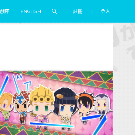
註冊
登入
戲庫
ENGLISH