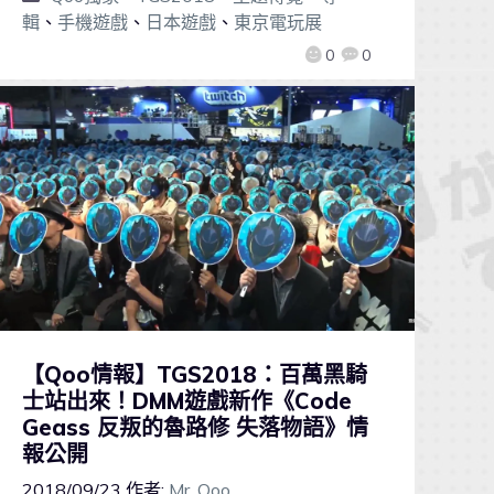
輯
、
手機遊戲
、
日本遊戲
、
東京電玩展
0
0
【Qoo情報】TGS2018：百萬黑騎
士站出來！DMM遊戲新作《Code
Geass 反叛的魯路修 失落物語》情
報公開
2018/09/23
作者:
Mr. Qoo