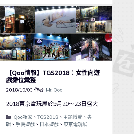
【Qoo情報】TGS2018：女性向遊
戲攤位彙整
2018/10/03
作者:
Mr. Qoo
2018東京電玩展於9月20～23日盛大
Qoo獨家
、
TGS2018
、
主題博覽
、
專
輯
、
手機遊戲
、
日本遊戲
、
東京電玩展