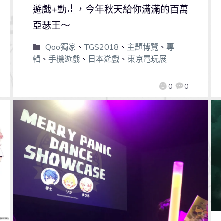
遊戲+動畫，今年秋天給你滿滿的百萬
亞瑟王～
Qoo獨家
、
TGS2018
、
主題博覽
、
專
輯
、
手機遊戲
、
日本遊戲
、
東京電玩展
0
0