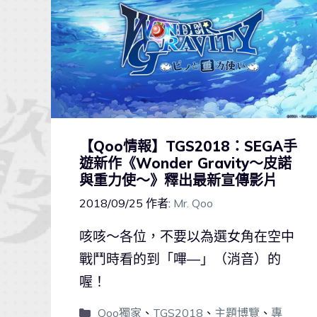
【Qoo情報】TGS2018：SEGA手
遊新作《Wonder Gravity～皮諾
與重力使～》釋出最新宣傳影片
2018/09/25
作者:
Mr. Qoo
咳咳～各位，不要以為選女角在空中
戰鬥時看的到「嗶—」（消音）的
喔！
Qoo獨家
、
TGS2018
、
主題博覽
、
專