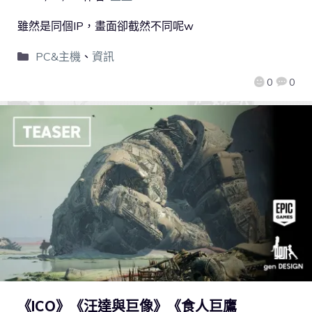
雖然是同個IP，畫面卻截然不同呢w
PC&主機
、
資訊
0
0
《ICO》《汪達與巨像》《食人巨鷹