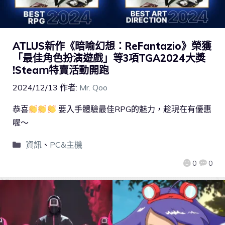
ATLUS新作《暗喻幻想：ReFantazio》榮獲
「最佳角色扮演遊戲」等3項TGA2024大獎
!Steaｍ特賣活動開跑
2024/12/13
作者:
Mr. Qoo
恭喜
要入手體驗最佳RPG的魅力，趁現在有優惠
喔～
資訊
、
PC&主機
0
0