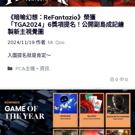
《暗喻幻想：ReFantazio》榮獲
「TGA2024」6獎項提名！公開副島成記繪
製新主視覺圖
2024/11/19
作者:
Mr. Qoo
入圍提名就是肯定～
PC&主機
、
資訊
0
0