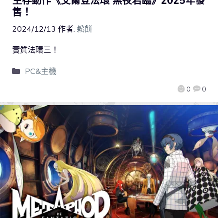
生存動作《艾爾登法環 黑夜君臨》2025年發
售！
2024/12/13
作者:
鬆餅
實質法環三！
PC&主機
0
0