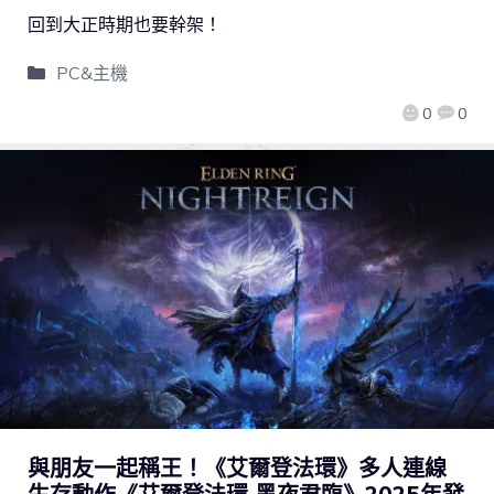
回到大正時期也要幹架！
PC&主機
0
0
與朋友一起稱王！《艾爾登法環》多人連線